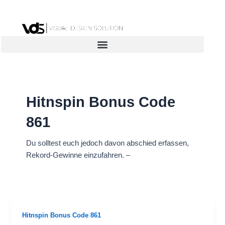
Skip
to
content
Hitnspin Bonus Code
861
Du solltest euch jedoch davon abschied erfassen,
Rekord-Gewinne einzufahren. –
Hitnspin Bonus Code 861