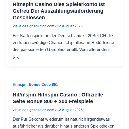
Hitnspin Casino Dies Spielerkonto Ist
Getreu Der Auszahlungsanforderung
Geschlossen
visualdesignsolution.com
/
12 August 2025
Für Kartenspieler in der Deutschland ist 20Bet CH die
vertrauenswürdige Chance, chip allesamt Bedürfnisse
des passionierten Gamblers erfüllt. Vom allerersten
[…]
Hitnspin Bonus Code 861
Hit’n’spin Hitnspin Casino : Offizielle
Seite Bonus 800 + 200 Freispiele
visualdesignsolution.com
/
12 August 2025
Der Pur Sexchat wiederum ist natürlich irgendetwas
ausführlicher als darüber hinaus anderen Spielotheken.