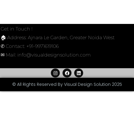
Get in Touch !
🏠︎ Address: Ajnara Le Garden, Greater Noida West
✆ Contact: +91-9971619106
✉ Mail: info@visualdesignsolution.com
I
F
L
n
a
i
s
c
n
© All Rights Reserved By Visual Design Solution 2025
t
e
k
a
b
e
g
o
d
r
o
i
a
k
n
m