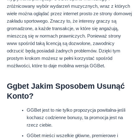
zróżnicowany wybór wydarzeń muzycznych, wraz z których
wiele można oglądać przez internet prosto ze strony domowej
zakładu sportowego. Znaczy to, że interesy graczy są
gromadzone, a każde transakcje, w które się angażują,
mieszczą się w normach prawniczych. Ponieważ strony
www spośród taką licencją są dozwolone, zawodnicy
odrzucić będą posiadali żadnych problemów. Dzięki tym
prostym krokom możesz w pełni korzystać spośród
możliwości, które to daje mobilna wersja GGBet.
Ggbet Jakim Sposobem Usunąć
Konto?
GGBet jest to nie tylko propozycja powitalna-jeśli
kochasz codzienne bonusy, ta promocja jest na
rzecz ciebie.
GGbet mieści wszelkie główne, premierowe i