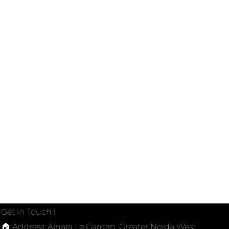
Get in Touch !
🏠︎ Address: Ajnara Le Garden, Greater Noida West