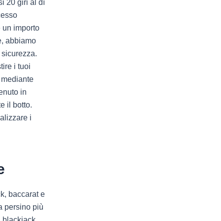
i 20 giri al dì
ccesso
e un importo
ne, abbiamo
 sicurezza.
ire i tuoi
o mediante
enuto in
 il botto.
alizzare i
e
ck, baccarat e
a persino più
 blackjack,