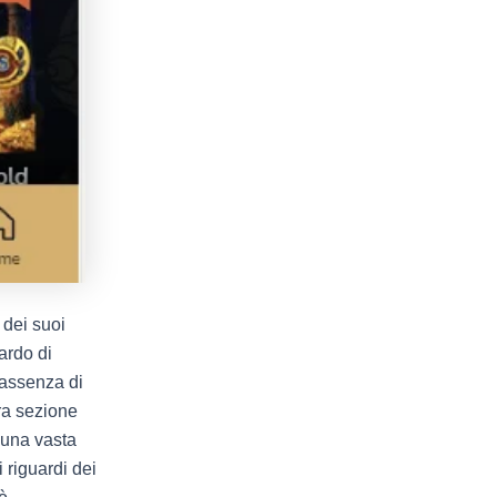
 dei suoi
uardo di
 assenza di
ora sezione
a una vasta
 riguardi dei