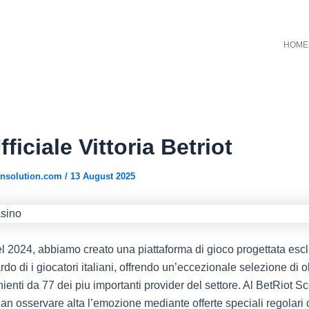
HOME
fficiale Vittoria Betriot
gnsolution.com
/
13 August 2025
el 2024, abbiamo creato una piattaforma di gioco progettata es
rdo di i giocatori italiani, offrendo un’eccezionale selezione di o
ienti da 77 dei piu importanti provider del settore. Al BetRiot Sc
n osservare alta l’emozione mediante offerte speciali regolari 