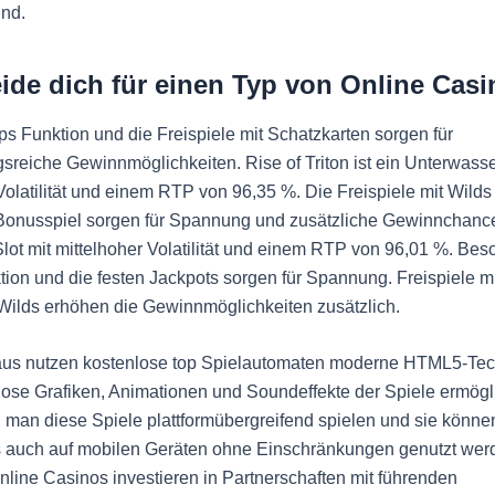
ind.
ide dich für einen Typ von Online Casi
ps Funktion und die Freispiele mit Schatzkarten sorgen für
reiche Gewinnmöglichkeiten. Rise of Triton ist ein Unterwass
 Volatilität und einem RTP von 96,35 %. Die Freispiele mit Wilds
Bonusspiel sorgen für Spannung und zusätzliche Gewinnchanc
 Slot mit mittelhoher Volatilität und einem RTP von 96,01 %. Bes
ion und die festen Jackpots sorgen für Spannung. Freispiele mi
Wilds erhöhen die Gewinnmöglichkeiten zusätzlich.
aus nutzen kostenlose top Spielautomaten moderne HTML5-Tec
lose Grafiken, Animationen und Soundeffekte der Spiele ermög
an diese Spiele plattformübergreifend spielen und sie könne
 auch auf mobilen Geräten ohne Einschränkungen genutzt werd
line Casinos investieren in Partnerschaften mit führenden