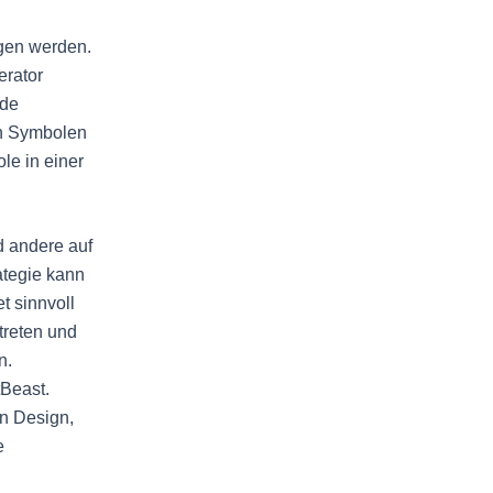
agen werden.
erator
nde
en Symbolen
le in einer
d andere auf
ategie kann
t sinnvoll
treten und
n.
tBeast.
in Design,
e