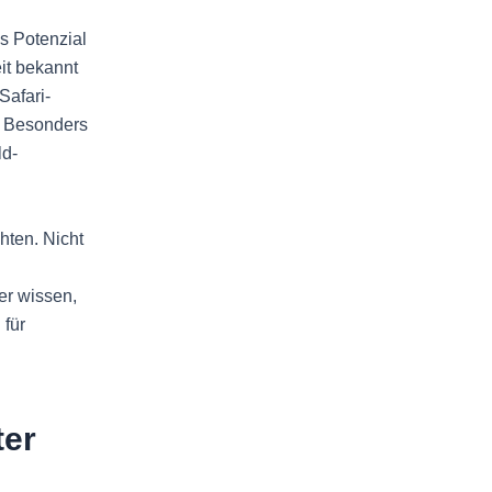
s Potenzial
it bekannt
Safari-
. Besonders
ld-
hten. Nicht
er wissen,
 für
ter