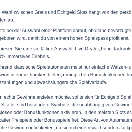
 Wahl zwischen Gratis und Echtgeld Slots hängt von den persö
len ab.
te bei der Auswahl einer Plattform darauf, ob deine bevorzugte 
eboten wird, damit du von einem hohen Spielspass profitierst.
iesen Sie eine vielfältige Auswahl, Live Dealer, hohe Jackpots
0% immersives Erlebnis.
rend klassische Spielautomaten meist nur einfache Walzen- 
winnlinienmechaniken bieten, ermöglichen Bonusfunktionen h
szahlungen und abwechslungsreiche Spielverläufe.
 echte Gewinne erzielen möchte, sollte sich für Echtgeld Spie
 Scatter sind besondere Symbole, die unabhängig von Gewinnl
ösen oder Bonusfunktionen aktivieren. In den meisten Slots sc
atter Freispiele oder Bonusspiele frei. Diese Art von Automatens
ohe Gewinnmöglichkeiten, da sie mit einem wachsenden Jackp