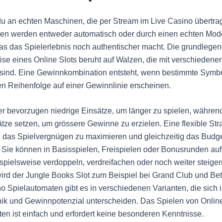
 du an echten Maschinen, die per Stream im Live Casino übertr
en werden entweder automatisch oder durch einen echten Mod
as das Spielerlebnis noch authentischer macht. Die grundlege
se eines Online Slots beruht auf Walzen, die mit verschieden
 sind. Eine Gewinnkombination entsteht, wenn bestimmte Symbo
 Reihenfolge auf einer Gewinnlinie erscheinen.
er bevorzugen niedrige Einsätze, um länger zu spielen, währen
tze setzen, um grössere Gewinne zu erzielen. Eine flexible Str
, das Spielvergnügen zu maximieren und gleichzeitig das Budge
 Sie können in Basisspielen, Freispielen oder Bonusrunden auf
pielsweise verdoppeln, verdreifachen oder noch weiter steiger
rd der Jungle Books Slot zum Beispiel bei Grand Club und Be
o Spielautomaten gibt es in verschiedenen Varianten, die sich 
ik und Gewinnpotenzial unterscheiden. Das Spielen von Onlin
en ist einfach und erfordert keine besonderen Kenntnisse.