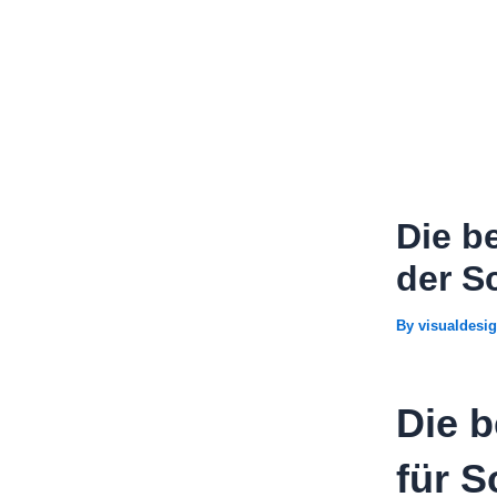
Skip
to
content
Die b
der S
By
visualdesi
Die b
für S