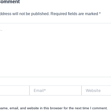
 Comment
ddress will not be published.
Required fields are marked
*
Email*
Website
ame, email, and website in this browser for the next time I comment.