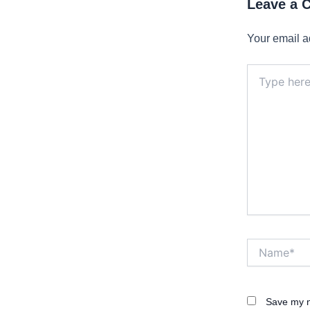
Leave a
Your email a
Type
here..
Name*
Save my n