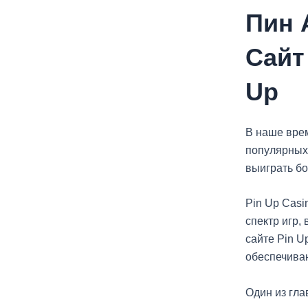
Пин 
Сайт
Up
В наше врем
популярных 
выиграть б
Pin Up Casi
спектр игр,
сайте Pin U
обеспечиваю
Один из гла