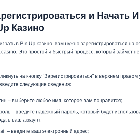
арегистрироваться и Начать И
 Up Казино
играть в Pin Up казино, вам нужно зарегистрироваться на
p.casino. Это простой и быстрый процесс, который займет не
ликнуть на кнопку “Зарегистрироваться” в верхнем правом 
 введите следующие сведения:
гин – выберите любое имя, которое вам понравится;
роль – введите надежный пароль, который будет использов
ода в ваш аккаунт;
ail – введите ваш электронный адрес;