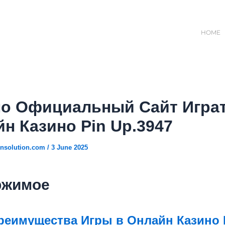
HOME
но Официальный Сайт Играт
н Казино Pin Up.3947
gnsolution.com
/
3 June 2025
ржимое
реимущества Игры в Онлайн Казино 