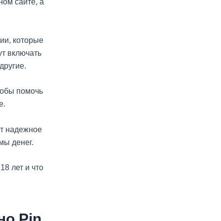
ном сайте, а
ии, которые
ут включать
другие.
тобы помочь
е.
ут надежное
мы денег.
18 лет и что
о Pin