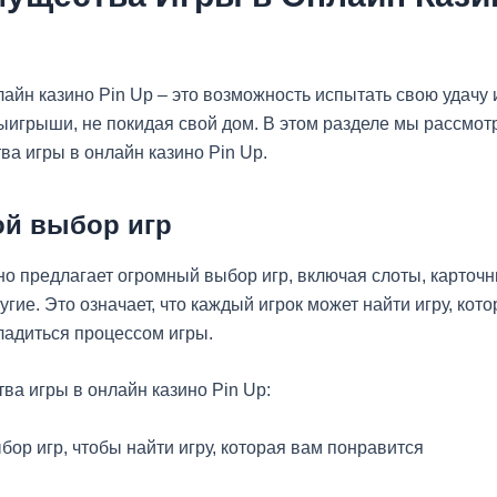
лайн казино Pin Up – это возможность испытать свою удачу 
ыигрыши, не покидая свой дом. В этом разделе мы рассмот
а игры в онлайн казино Pin Up.
й выбор игр
но предлагает огромный выбор игр, включая слоты, карточн
ругие. Это означает, что каждый игрок может найти игру, кот
ладиться процессом игры.
а игры в онлайн казино Pin Up:
ор игр, чтобы найти игру, которая вам понравится