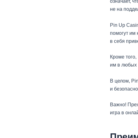
означает, ч
не на подд
Pin Up Casi
помогут им 
в себя прив
Кроме того,
им в любых 
В целом, Pi
и безопасно
Важно! Преж
игра в онла
Преим