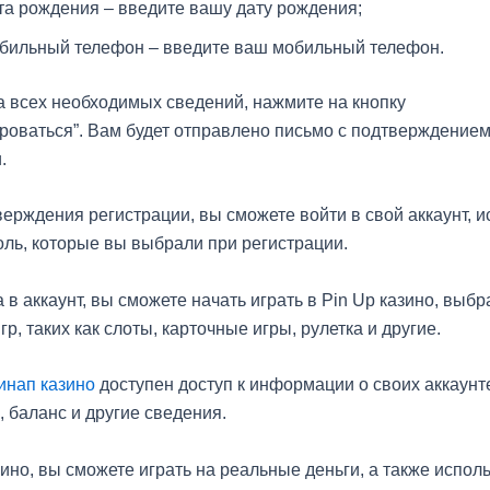
та рождения – введите вашу дату рождения;
бильный телефон – введите ваш мобильный телефон.
 всех необходимых сведений, нажмите на кнопку
роваться”. Вам будет отправлено письмо с подтверждение
.
ерждения регистрации, вы сможете войти в свой аккаунт, и
оль, которые вы выбрали при регистрации.
 в аккаунт, вы сможете начать играть в Pin Up казино, выб
гр, таких как слоты, карточные игры, рулетка и другие.
инап казино
доступен доступ к информации о своих аккаунт
, баланс и другие сведения.
зино, вы сможете играть на реальные деньги, а также испол