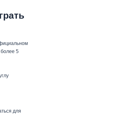
грать
 официальном
 более 5
углу
аться для