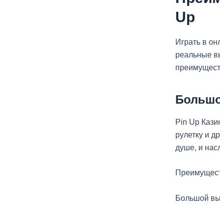
Up
Играть в он
реальные в
преимуществ
Большо
Pin Up Кази
рулетку и д
душе, и нас
Преимуществ
Большой выб