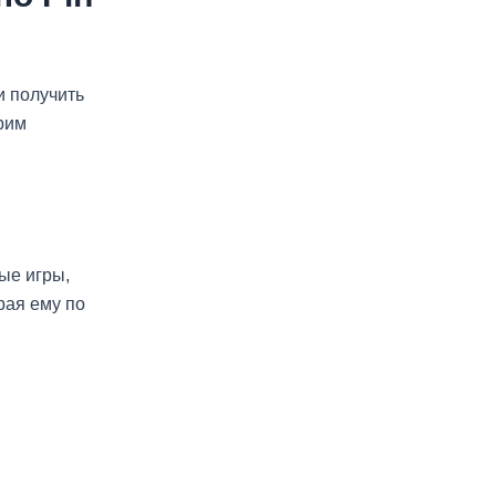
и получить
рим
ые игры,
орая ему по