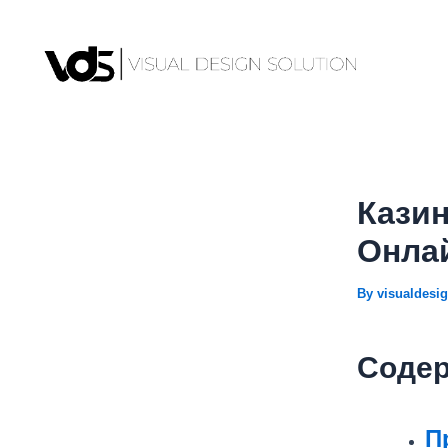
Skip
to
content
Кази
Онлай
By
visualdesi
Соде
П