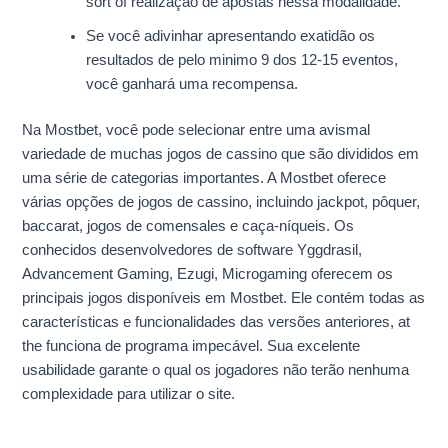
sort of realização de apostas nessa modalidade.
Se você adivinhar apresentando exatidão os
resultados de pelo minimo 9 dos 12-15 eventos,
você ganhará uma recompensa.
Na Mostbet, você pode selecionar entre uma avismal
variedade de muchas jogos de cassino que são divididos em
uma série de categorias importantes. A Mostbet oferece
várias opções de jogos de cassino, incluindo jackpot, pôquer,
baccarat, jogos de comensales e caça-níqueis. Os
conhecidos desenvolvedores de software Yggdrasil,
Advancement Gaming, Ezugi, Microgaming oferecem os
principais jogos disponíveis em Mostbet. Ele contém todas as
características e funcionalidades das versões anteriores, at
the funciona de programa impecável. Sua excelente
usabilidade garante o qual os jogadores não terão nenhuma
complexidade para utilizar o site.