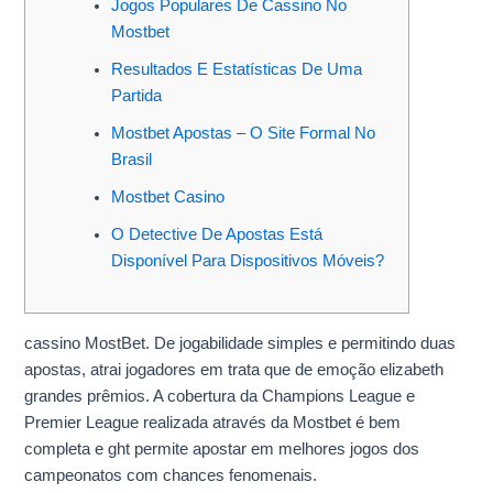
Jogos Populares De Cassino No
Mostbet
Resultados E Estatísticas De Uma
Partida
Mostbet Apostas – O Site Formal No
Brasil
Mostbet Casino
O Detective De Apostas Está
Disponível Para Dispositivos Móveis?
cassino MostBet. De jogabilidade simples e permitindo duas
apostas, atrai jogadores em trata que de emoção elizabeth
grandes prêmios. A cobertura da Champions League e
Premier League realizada através da Mostbet é bem
completa e ght permite apostar em melhores jogos dos
campeonatos com chances fenomenais.