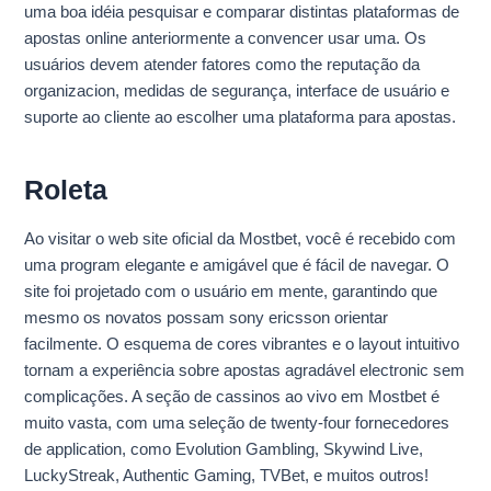
uma boa idéia pesquisar e comparar distintas plataformas de
apostas online anteriormente a convencer usar uma. Os
usuários devem atender fatores como the reputação da
organizacion, medidas de segurança, interface de usuário e
suporte ao cliente ao escolher uma plataforma para apostas.
Roleta
Ao visitar o web site oficial da Mostbet, você é recebido com
uma program elegante e amigável que é fácil de navegar. O
site foi projetado com o usuário em mente, garantindo que
mesmo os novatos possam sony ericsson orientar
facilmente. O esquema de cores vibrantes e o layout intuitivo
tornam a experiência sobre apostas agradável electronic sem
complicações. A seção de cassinos ao vivo em Mostbet é
muito vasta, com uma seleção de twenty-four fornecedores
de application, como Evolution Gambling, Skywind Live,
LuckyStreak, Authentic Gaming, TVBet, e muitos outros!