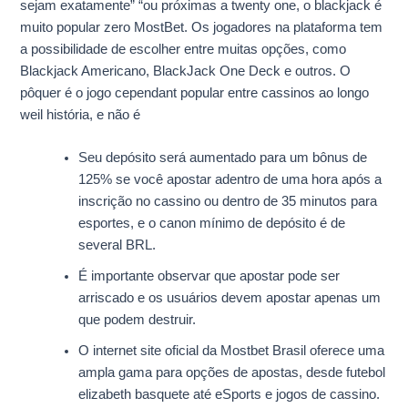
sejam exatamente” “ou próximas a twenty one, o blackjack é
muito popular zero MostBet. Os jogadores na plataforma tem
a possibilidade de escolher entre muitas opções, como
Blackjack Americano, BlackJack One Deck e outros. O
pôquer é o jogo cependant popular entre cassinos ao longo
weil história, e não é
Seu depósito será aumentado para um bônus de
125% se você apostar adentro de uma hora após a
inscrição no cassino ou dentro de 35 minutos para
esportes, e o canon mínimo de depósito é de
several BRL.
É importante observar que apostar pode ser
arriscado e os usuários devem apostar apenas um
que podem destruir.
O internet site oficial da Mostbet Brasil oferece uma
ampla gama para opções de apostas, desde futebol
elizabeth basquete até eSports e jogos de cassino.