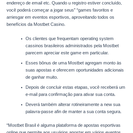
endereço de email etc. Quando u registro estiver concluído,
você poderá começar a jogar seus” “games favoritos e
arriesgar em eventos esportivos, aproveitando todos os
benefícios da Mostbet Casino.
Os clientes que frequentam operating system
cassinos brasileiros administrados pela Mostbet
parecem apreciar este game em particular.
Esses bônus de uma Mostbet agregam monto às
suas apostas e oferecem oportunidades adicionais
de ganhar muito.
Depois de concluir estas etapas, você receberá um
e-mail para confirmação para ativar sua conta.
Deverá também alterar rotineiramente a new sua
palavra-passe afin de manter a sua conta segura.
“Mostbet Brasil é alguma plataforma de apostas esportivas
online que permite aos usuários apostar em vários eventos