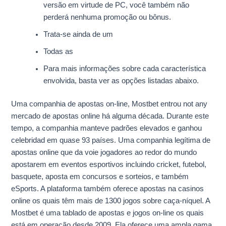
versão em virtude de PC, você também não
perderá nenhuma promoção ou bônus.
Trata-se ainda de um
Todas as
Para mais informações sobre cada característica
envolvida, basta ver as opções listadas abaixo.
Uma companhia de apostas on-line, Mostbet entrou not any
mercado de apostas online há alguma década. Durante este
tempo, a companhia manteve padrões elevados e ganhou
celebridad em quase 93 países. Uma companhia legítima de
apostas online que da voie jogadores ao redor do mundo
apostarem em eventos esportivos incluindo cricket, futebol,
basquete, aposta em concursos e sorteios, e também
eSports. A plataforma também oferece apostas na casinos
online os quais têm mais de 1300 jogos sobre caça-níquel. A
Mostbet é uma tablado de apostas e jogos on-line os quais
está em operação desde 2009. Ela oferece uma ampla gama