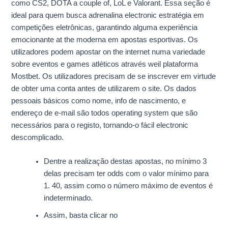
como CS2, DOTA a couple of, LoL e Valorant. Essa seção é
ideal para quem busca adrenalina electronic estratégia em
competições eletrônicas, garantindo alguma experiência
emocionante at the moderna em apostas esportivas. Os
utilizadores podem apostar on the internet numa variedade
sobre eventos e games atléticos através weil plataforma
Mostbet. Os utilizadores precisam de se inscrever em virtude
de obter uma conta antes de utilizarem o site. Os dados
pessoais básicos como nome, info de nascimento, e
endereço de e-mail são todos operating system que são
necessários para o registo, tornando-o fácil electronic
descomplicado.
Dentre a realização destas apostas, no mínimo 3
delas precisam ter odds com o valor mínimo para
1. 40, assim como o número máximo de eventos é
indeterminado.
Assim, basta clicar no