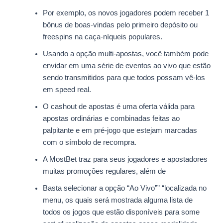
Por exemplo, os novos jogadores podem receber 1
bônus de boas-vindas pelo primeiro depósito ou
freespins na caça-níqueis populares.
Usando a opção multi-apostas, você também pode
envidar em uma série de eventos ao vivo que estão
sendo transmitidos para que todos possam vê-los
em speed real.
O cashout de apostas é uma oferta válida para
apostas ordinárias e combinadas feitas ao
palpitante e em pré-jogo que estejam marcadas
com o símbolo de recompra.
A MostBet traz para seus jogadores e apostadores
muitas promoções regulares, além de
Basta selecionar a opção “Ao Vivo”” “localizada no
menu, os quais será mostrada alguma lista de
todos os jogos que estão disponíveis para some