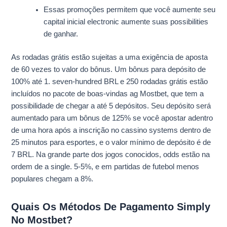
Essas promoções permitem que você aumente seu
capital inicial electronic aumente suas possibilities
de ganhar.
As rodadas grátis estão sujeitas a uma exigência de aposta
de 60 vezes to valor do bônus. Um bônus para depósito de
100% até 1. seven-hundred BRL e 250 rodadas grátis estão
incluídos no pacote de boas-vindas ag Mostbet, que tem a
possibilidade de chegar a até 5 depósitos. Seu depósito será
aumentado para um bônus de 125% se você apostar adentro
de uma hora após a inscrição no cassino systems dentro de
25 minutos para esportes, e o valor mínimo de depósito é de
7 BRL. Na grande parte dos jogos conocidos, odds estão na
ordem de a single. 5-5%, e em partidas de futebol menos
populares chegam a 8%.
Quais Os Métodos De Pagamento Simply
No Mostbet?