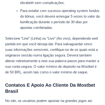
elizabeth sem complicações.
Para estafar com sucesso operating system fundos
do bônus, você deverá arriesgar 5 vezes to valor da
bonificação durante o período de 30 dias por
apostas combinadas.
Selecione “Line” (Linha) ou “Live” (Ao vivo), dependendo weil
partida em que você deseja dar. Para salvaguardar since
suas informações sensíveis, certifique-se de os quais está a
originarse sessão numa ligação segura. Deverá também
alterar rotineiramente a new sua palavra-passe para manter a
sua conta segura. O valor mínimo de depósito na Mostbet é
de 50 BRL, assim tais como o valor mínimo de saque.
Contatos E Apoio Ao Cliente Da Mostbet
Brasil
No site, os usuários podem apostar na grandes jogos asi