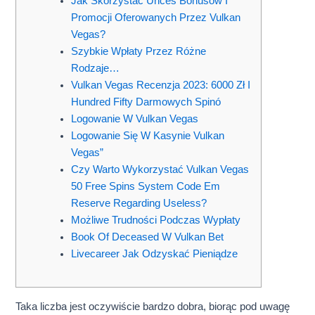
Jak Skorzystać Unces Bonusów I
Promocji Oferowanych Przez Vulkan
Vegas?
Szybkie Wpłaty Przez Różne
Rodzaje…
Vulkan Vegas Recenzja 2023: 6000 Zł I
Hundred Fifty Darmowych Spinó
Logowanie W Vulkan Vegas
Logowanie Się W Kasynie Vulkan
Vegas”
Czy Warto Wykorzystać Vulkan Vegas
50 Free Spins System Code Em
Reserve Regarding Useless?
Możliwe Trudności Podczas Wypłaty
Book Of Deceased W Vulkan Bet
Livecareer Jak Odzyskać Pieniądze
Taka liczba jest oczywiście bardzo dobra, biorąc pod uwagę