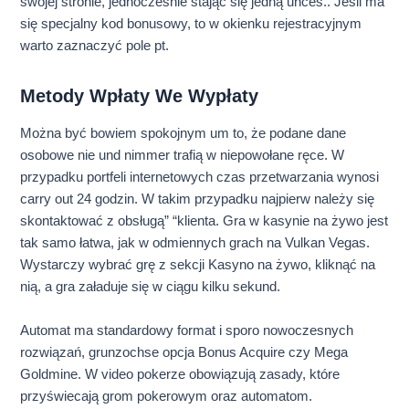
swojej stronie, jednocześnie stając się jedną unces.. Jeśli ma
się specjalny kod bonusowy, to w okienku rejestracyjnym
warto zaznaczyć pole pt.
Metody Wpłaty We Wypłaty
Można być bowiem spokojnym um to, że podane dane
osobowe nie und nimmer trafią w niepowołane ręce. W
przypadku portfeli internetowych czas przetwarzania wynosi
carry out 24 godzin. W takim przypadku najpierw należy się
skontaktować z obsługą” “klienta. Gra w kasynie na żywo jest
tak samo łatwa, jak w odmiennych grach na Vulkan Vegas.
Wystarczy wybrać grę z sekcji Kasyno na żywo, kliknąć na
nią, a gra załaduje się w ciągu kilku sekund.
Automat ma standardowy format i sporo nowoczesnych
rozwiązań, grunzochse opcja Bonus Acquire czy Mega
Goldmine. W video pokerze obowiązują zasady, które
przyświecają grom pokerowym oraz automatom.