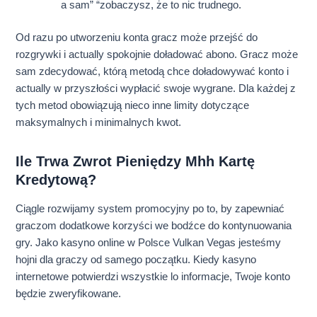
a sam” “zobaczysz, że to nic trudnego.
Od razu po utworzeniu konta gracz może przejść do
rozgrywki i actually spokojnie doładować abono. Gracz może
sam zdecydować, którą metodą chce doładowywać konto i
actually w przyszłości wypłacić swoje wygrane. Dla każdej z
tych metod obowiązują nieco inne limity dotyczące
maksymalnych i minimalnych kwot.
Ile Trwa Zwrot Pieniędzy Mhh Kartę
Kredytową?
Ciągle rozwijamy system promocyjny po to, by zapewniać
graczom dodatkowe korzyści we bodźce do kontynuowania
gry. Jako kasyno online w Polsce Vulkan Vegas jesteśmy
hojni dla graczy od samego początku. Kiedy kasyno
internetowe potwierdzi wszystkie lo informacje, Twoje konto
będzie zweryfikowane.