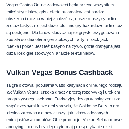
Vegas Casino Online zadowoleni będą przede wszystkim
miłośnicy slotów, gdyż oferta automatów jest bardzo
obszerna i można w niej znaleźć najlepsze maszyny online.
Slotów faktycznie jest dużo, ale inne gry hazardowe online też
są dostępne. Dla fanów klasycznej rozgrywki przygotowana
została solidna oferta gier stołowych, w tym black jack,
ruletka i poker. Jest też kasyno na żywo, gdzie dostępna jest
duża ilość gier stołowych, a także teleturniejów.
Vulkan Vegas Bonus Cashback
Ta gra slotowa, popularna watts kasynach online, tego rodzaju
jak Vulkan Vegas, urzeka graczy prostą rozgrywką i urokiem
progresywnego jackpota. Tradycyjny design w połączeniu ze
współczesnymi funkcjami sprawia, że Goldmine Bells to gra
idealna zarówno dla nowicjuszy, jak i doświadczonych
entuzjastów automatów. Obie promocje, Vulkan Bet darmowe
annoying i bonus bez depozytu mają niespotykanie niski