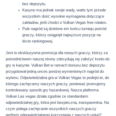
bez depozytu.
Kasyno ma jednak swoje wady, watts tym przede
wszystkim dość wysokie wymagania dotyczące
zakładów, jeśli chodzi o Vulkan Vegas free rotates.
Pule nagród są dzielone em końcu turnieju pośród
graczy, którzy osiągnęli najwyższe pozycje na
liście rankingowej.
Jest to ekskluzywna promocja dla nowych graczy, którzy za
pośrednictwem naszej strony zdecydują się założyć konto do
gry w kasynie. Vulkan Bet w ramach bonusu bez depozytu
przygotował jedną unces poniżej wymienionych nagród do
wyboru. Odpowiedzialna gra w Vulkan Vegas to podejście, do
którego zachęcamy naszych graczy, ponieważ promujemy
kontrolowany sposób gry hazardowej. Nasza platforma
Vulkan Las vegas działa zgodnie ze standardami
odpowiedzialnej gry, która jest bezpieczna, transparentna. Na
czym polega zachęcanie wszystkich naszych graczy
perform odpowiedzialnego korzystania z naszych usług?