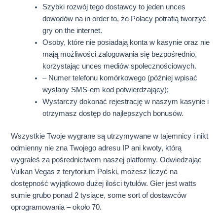
Szybki rozwój tego dostawcy to jeden unces
dowodów na in order to, że Polacy potrafią tworzyć
gry on the internet.
Osoby, które nie posiadają konta w kasynie oraz nie
mają możliwości zalogowania się bezpośrednio,
korzystając unces mediów społecznościowych.
– Numer telefonu komórkowego (później wpisać
wysłany SMS-em kod potwierdzający);
Wystarczy dokonać rejestrację w naszym kasynie i
otrzymasz dostęp do najlepszych bonusów.
Wszystkie Twoje wygrane są utrzymywane w tajemnicy i nikt
odmienny nie zna Twojego adresu IP ani kwoty, którą
wygrałeś za pośrednictwem naszej platformy. Odwiedzając
Vulkan Vegas z terytorium Polski, możesz liczyć na
dostępność wyjątkowo dużej ilości tytułów. Gier jest watts
sumie grubo ponad 2 tysiące, some sort of dostawców
oprogramowania – około 70.