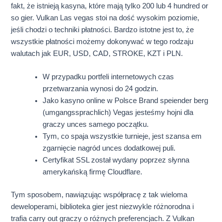
fakt, że istnieją kasyna, które mają tylko 200 lub 4 hundred or
so gier. Vulkan Las vegas stoi na dość wysokim poziomie,
jeśli chodzi o techniki płatności. Bardzo istotne jest to, że
wszystkie płatności możemy dokonywać w tego rodzaju
walutach jak EUR, USD, CAD, STROKE, KZT i PLN.
W przypadku portfeli internetowych czas
przetwarzania wynosi do 24 godzin.
Jako kasyno online w Polsce Brand speiender berg
(umgangssprachlich) Vegas jesteśmy hojni dla
graczy unces samego początku.
Tym, co spaja wszystkie turnieje, jest szansa em
zgarnięcie nagród unces dodatkowej puli.
Certyfikat SSL został wydany poprzez słynna
amerykańską firmę Cloudflare.
Tym sposobem, nawiązując współpracę z tak wieloma
deweloperami, biblioteka gier jest niezwykle różnorodna i
trafia carry out graczy o różnych preferencjach. Z Vulkan