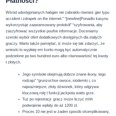
Płatności?
Wśród udostępnianych habgier nie zabrakło również gier typu
accident i zdrapek on the internet.” “[newline]Ponadto kasyno
wykorzystuje zaawansowany protokół” “szyfrowania, aby
zaszyfrować wszystkie poufne informacje. Doceniamy
szeroki wybór ofert dodatkowych dostępnych dla stałych
graczy. Warto także pamiętać, iż może się tak zdarzyć, że
wnioski to wypłatę em konto mogą być automatycznie
podzielone po two hundred euro albo równowartość tej kwoty
t złotych.
Jego symbole obejmują dobrze znane ikony, tego
rodzaju” “grunzochse owoce, siódemki i, co
najważniejsze, złoty dzwonek, który odgrywa
kluczową rolę t funkcji jackpota watts grze.
Tuż po rejestracji gracz może liczyć mhh
podwojenie wpłaty do aż 1200 zł.
Proces 10 nie jest w żaden sposób skomplikowany,