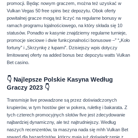
promocji. Będąc nowym graczem, można też uzyskać w
Vulkan Vegas 50 free spins bez depozytu. Obok oferty
powitalnej gracze mogą też liczyć na regularne bonusy w
ramach programu lojalnościowego, na który składa się 10
statusów. Ponadto w kasynie znajdziemy regularne turnieje,
promocje sieciowe i dwie funkcjonalności bonusowe –” “„Koło
fortuny” i „Skrzynkę z łupami”. Dzisiejszy wpis dotyczy
limitowanej oferty na added bonus bez depozytu watts Vulkan
Bet casino.
👇 Najlepsze Polskie Kasyna Według
Graczy 2023 👇
Transmisje live prowadzone są przez doświadczonych
krupierów, w tym hostów gier w pokera, ruletkę i bakarata. Z
tych czterech promocyjnych slotów five jest zdecydowanie
najbardziej dynamiczny, ale też najtrudniejszy. Według
naszych recenzentów, ta maszyna nada się mhh Vulkan Bet
reward dla hazardzistów, którzy mają już doświadczenie z