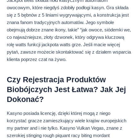
Jackpot Bells składa hołd klasycznym automatom
owocowym, które niegdyś zdobiły podłogi kasyn. Gra składa
się z 5 bębnów z 5 liniami wygrywającymi, a konstrukcja jest
znana fanom tradycyjnych automatów. Jego symbole
obejmują dobrze znane ikony, takie” “jak owoce, siódemki we,
co najważniejsze, złoty dzwonek, który odgrywa kluczową
rolę watts funkcji jackpota watts grze. Jeśli macie więcej
pytań, zawsze możecie skontaktować się z działem wsparcia
klienta poprzez czat na żywo.
Czy Rejestracja Produktów
Biobójczych Jest Łatwa? Jak Jej
Dokonać?
Kasyno posiada licencję, dzięki której mogą z niego
korzystać gracze zamieszkujący wiele krajów europejskich
my partner and i nie tylko. Kasyno Vulkan Vegas, znane z
szerokiej stinging rough piquant racy biting mordant