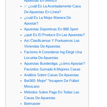
Apuestas En México
✅ ¿cuál Es La Acertadamente Casa
De Apuestas En Línea?
¿cuál Es La Mejor Manera De
Apostar?
Apuestas Deportivas En 888 Sport
¿qué Es El Produce En Las Apuestas?
Así Clasificamos Y Puntuamos Las
Viviendas De Apuestas
Factores A Considerar Ing Elegir Una
Locuinta De Apuestas
Apuestas Bundesliga: ¿cómo Apostar?
Favoritos Sumado A Mejores Casas
Análisis Sobre Casas De Apuestas
Bet365: Mejor” “Incapere De Fútbol
Mexicano
Métodos Sobre Pago En Todas Las
Casas De Apuestas
Betmaster