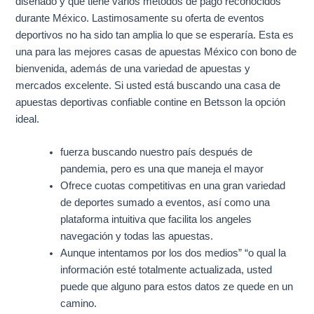
diseñado y que tiene varios métodos de pago reconocidos
durante México. Lastimosamente su oferta de eventos
deportivos no ha sido tan amplia lo que se esperaría. Esta es
una para las mejores casas de apuestas México con bono de
bienvenida, además de una variedad de apuestas y
mercados excelente. Si usted está buscando una casa de
apuestas deportivas confiable contine en Betsson la opción
ideal.
fuerza buscando nuestro país después de
pandemia, pero es una que maneja el mayor
Ofrece cuotas competitivas en una gran variedad
de deportes sumado a eventos, así como una
plataforma intuitiva que facilita los angeles
navegación y todas las apuestas.
Aunque intentamos por los dos medios” “o qual la
información esté totalmente actualizada, usted
puede que alguno para estos datos ze quede en un
camino.