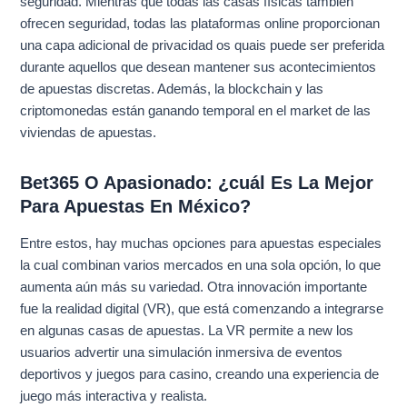
seguridad. Mientras que todas las casas físicas también
ofrecen seguridad, todas las plataformas online proporcionan
una capa adicional de privacidad os quais puede ser preferida
durante aquellos que desean mantener sus acontecimientos
de apuestas discretas. Además, la blockchain y las
criptomonedas están ganando temporal en el market de las
viviendas de apuestas.
Bet365 O Apasionado: ¿cuál Es La Mejor
Para Apuestas En México?
Entre estos, hay muchas opciones para apuestas especiales
la cual combinan varios mercados en una sola opción, lo que
aumenta aún más su variedad. Otra innovación importante
fue la realidad digital (VR), que está comenzando a integrarse
en algunas casas de apuestas. La VR permite a new los
usuarios advertir una simulación inmersiva de eventos
deportivos y juegos para casino, creando una experiencia de
juego más interactiva y realista.