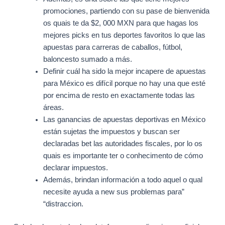
promociones, partiendo con su pase de bienvenida
os quais te da $2, 000 MXN para que hagas los
mejores picks en tus deportes favoritos lo que las
apuestas para carreras de caballos, fútbol,
baloncesto sumado a más.
Definir cuál ha sido la mejor incapere de apuestas
para México es difícil porque no hay una que esté
por encima de resto en exactamente todas las
áreas.
Las ganancias de apuestas deportivas en México
están sujetas the impuestos y buscan ser
declaradas bet las autoridades fiscales, por lo os
quais es importante ter o conhecimento de cómo
declarar impuestos.
Además, brindan información a todo aquel o qual
necesite ayuda a new sus problemas para”
“distraccion.