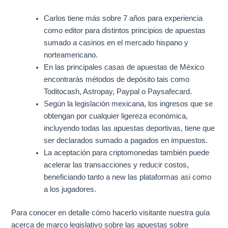
Carlos tiene más sobre 7 años para experiencia
como editor para distintos principios de apuestas
sumado a casinos en el mercado hispano y
norteamericano.
En las principales casas de apuestas de México
encontrarás métodos de depósito tais como
Toditocash, Astropay, Paypal o Paysafecard.
Según la legislación mexicana, los ingresos que se
obtengan por cualquier ligereza económica,
incluyendo todas las apuestas deportivas, tiene que
ser declarados sumado a pagados en impuestos.
La aceptación para criptomonedas también puede
acelerar las transacciones y reducir costos,
beneficiando tanto a new las plataformas asi como
a los jugadores.
Para conocer en detalle cómo hacerlo visitante nuestra guía
acerca de marco legislativo sobre las apuestas sobre