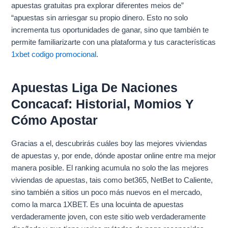
apuestas gratuitas pra explorar diferentes meios de”
“apuestas sin arriesgar su propio dinero. Esto no solo
incrementa tus oportunidades de ganar, sino que también te
permite familiarizarte con una plataforma y tus características
1xbet codigo promocional
.
Apuestas Liga De Naciones
Concacaf: Historial, Momios Y
Cómo Apostar
Gracias a el, descubrirás cuáles boy las mejores viviendas
de apuestas y, por ende, dónde apostar online entre ma mejor
manera posible. El ranking acumula no solo the las mejores
viviendas de apuestas, tais como bet365, NetBet to Caliente,
sino también a sitios un poco más nuevos en el mercado,
como la marca 1XBET. Es una locuinta de apuestas
verdaderamente joven, con este sitio web verdaderamente