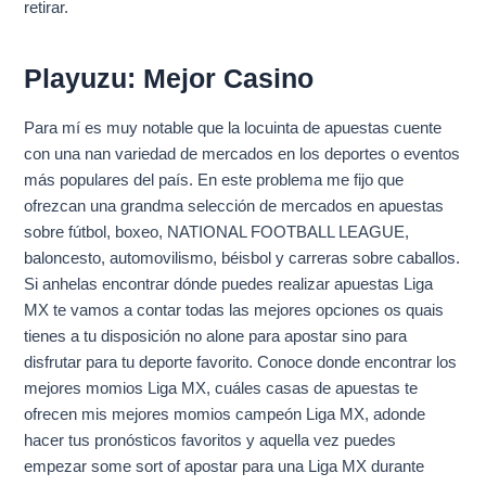
retirar.
Playuzu: Mejor Casino
Para mí es muy notable que la locuinta de apuestas cuente
con una nan variedad de mercados en los deportes o eventos
más populares del país. En este problema me fijo que
ofrezcan una grandma selección de mercados en apuestas
sobre fútbol, boxeo, NATIONAL FOOTBALL LEAGUE,
baloncesto, automovilismo, béisbol y carreras sobre caballos.
Si anhelas encontrar dónde puedes realizar apuestas Liga
MX te vamos a contar todas las mejores opciones os quais
tienes a tu disposición no alone para apostar sino para
disfrutar para tu deporte favorito. Conoce donde encontrar los
mejores momios Liga MX, cuáles casas de apuestas te
ofrecen mis mejores momios campeón Liga MX, adonde
hacer tus pronósticos favoritos y aquella vez puedes
empezar some sort of apostar para una Liga MX durante