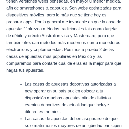
tienen versiones webs pensadas, en mayor u menor medida,
afin de smartphones & capsules. Son webs optimizadas para
dispositivos móviles, pero lo más que se tiene hoy es
preparar apps. Por lo general me invariable en que la casa de
apuestas” “ofrezca métodos tradicionales tais como tarjetas
de débito y crédito Australian visa y Mastercard, pero que
también ofrezcan métodos más modernos como monederos
electrónicos y criptomonedas. Pusimos a prueba 2 de las
casas de apuestas más populares en México y las
comparamos para contarte cuál de ellas es la mejor para que
hagas tus apuestas.
Las casas de apuestas deportivas autorizadas a
new operar en su país suelen colocar a tu
disposición muchas apuestas afin de distintos
eventos deportivos de actualidad que incluye
diferentes momios.
Las casas de apuestas deben asegurarse de que
solo matrimonios mayores de antigüedad participen