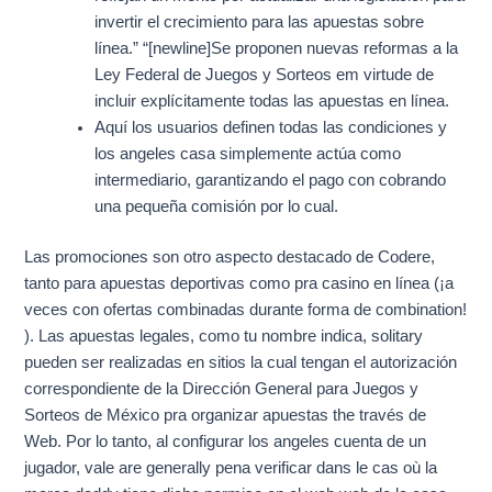
invertir el crecimiento para las apuestas sobre
línea.” “[newline]Se proponen nuevas reformas a la
Ley Federal de Juegos y Sorteos em virtude de
incluir explícitamente todas las apuestas en línea.
Aquí los usuarios definen todas las condiciones y
los angeles casa simplemente actúa como
intermediario, garantizando el pago con cobrando
una pequeña comisión por lo cual.
Las promociones son otro aspecto destacado de Codere,
tanto para apuestas deportivas como pra casino en línea (¡a
veces con ofertas combinadas durante forma de combination!
). Las apuestas legales, como tu nombre indica, solitary
pueden ser realizadas en sitios la cual tengan el autorización
correspondiente de la Dirección General para Juegos y
Sorteos de México pra organizar apuestas the través de
Web. Por lo tanto, al configurar los angeles cuenta de un
jugador, vale are generally pena verificar dans le cas où la