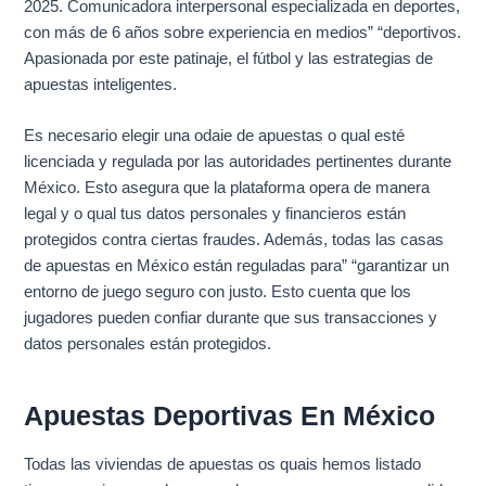
2025. Comunicadora interpersonal especializada en deportes,
con más de 6 años sobre experiencia en medios” “deportivos.
Apasionada por este patinaje, el fútbol y las estrategias de
apuestas inteligentes.
Es necesario elegir una odaie de apuestas o qual esté
licenciada y regulada por las autoridades pertinentes durante
México. Esto asegura que la plataforma opera de manera
legal y o qual tus datos personales y financieros están
protegidos contra ciertas fraudes. Además, todas las casas
de apuestas en México están reguladas para” “garantizar un
entorno de juego seguro con justo. Esto cuenta que los
jugadores pueden confiar durante que sus transacciones y
datos personales están protegidos.
Apuestas Deportivas En México
Todas las viviendas de apuestas os quais hemos listado