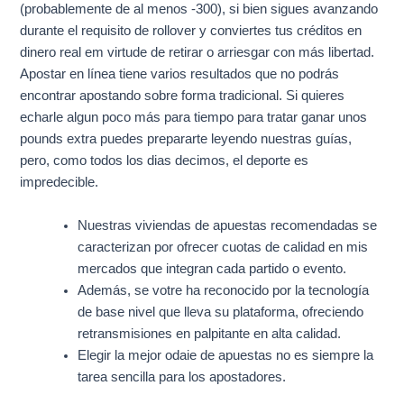
(probablemente de al menos -300), si bien sigues avanzando
durante el requisito de rollover y conviertes tus créditos en
dinero real em virtude de retirar o arriesgar con más libertad.
Apostar en línea tiene varios resultados que no podrás
encontrar apostando sobre forma tradicional. Si quieres
echarle algun poco más para tiempo para tratar ganar unos
pounds extra puedes prepararte leyendo nuestras guías,
pero, como todos los dias decimos, el deporte es
impredecible.
Nuestras viviendas de apuestas recomendadas se
caracterizan por ofrecer cuotas de calidad en mis
mercados que integran cada partido o evento.
Además, se votre ha reconocido por la tecnología
de base nivel que lleva su plataforma, ofreciendo
retransmisiones en palpitante en alta calidad.
Elegir la mejor odaie de apuestas no es siempre la
tarea sencilla para los apostadores.