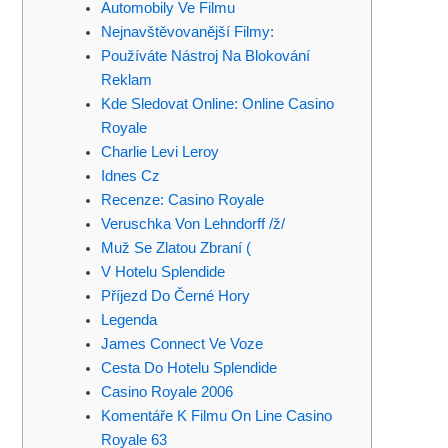
Automobily Ve Filmu
Nejnavštěvovanější Filmy:
Používáte Nástroj Na Blokování
Reklam
Kde Sledovat Online: Online Casino
Royale
Charlie Levi Leroy
Idnes Cz
Recenze: Casino Royale
Veruschka Von Lehndorff /ž/
Muž Se Zlatou Zbraní (
V Hotelu Splendide
Příjezd Do Černé Hory
Legenda
James Connect Ve Voze
Cesta Do Hotelu Splendide
Casino Royale 2006
Komentáře K Filmu On Line Casino
Royale 63