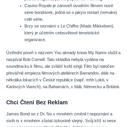
Casino Royale je zároveň úvodním filmem nové
série bondovek, jedná se o jakýsi restart (remake)
celé série.
Brzy se seznámí s Le Chiffre (Mads Mikkelsen),
který je účetním celosvětové teroristické
organizace.
Ústřední píseň s názvem You already know My Name složil a
nazpíval Bob Cornell. Tato skladba nebyla vydána na
soundtracku k filmu, ale zvlášť ksfd singl. Film byl natočen
převážně empieza filmových ateliérech Barrandov, dále na
několika lokacích v České republice (např. mhh Lokti, v
Karlových Varech), na Bahamách, v Itálii, Německu a Británii.
Chci Čtení Bez Reklam
James Bond se z Dr. No v mnohém změnil t nepoznání a
sixth is v mnohém zůstal úzkostně stejný. Svůj kříž si nese