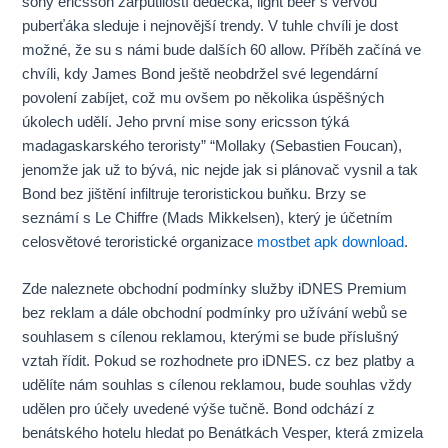
sony ericsson zarputilostí dědečka, light beer s vervou
puberťáka sleduje i nejnovější trendy. V tuhle chvíli je dost
možné, že su s námi bude dalších 60 allow. Příběh začíná ve
chvíli, kdy James Bond ještě neobdržel své legendární
povolení zabíjet, což mu ovšem po několika úspěšných
úkolech udělí. Jeho první mise sony ericsson týká
madagaskarského teroristy” “Mollaky (Sebastien Foucan),
jenomže jak už to bývá, nic nejde jak si plánovač vysnil a tak
Bond bez jištění infiltruje teroristickou buňku. Brzy se
seznámí s Le Chiffre (Mads Mikkelsen), který je účetním
celosvětové teroristické organizace
mostbet apk download
.
Zde naleznete obchodní podmínky služby iDNES Premium
bez reklam a dále obchodní podmínky pro užívání webů se
souhlasem s cílenou reklamou, kterými se bude příslušný
vztah řídit. Pokud se rozhodnete pro iDNES. cz bez platby a
udělíte nám souhlas s cílenou reklamou, bude souhlas vždy
udělen pro účely uvedené výše tučně. Bond odchází z
benátského hotelu hledat po Benátkách Vesper, která zmizela