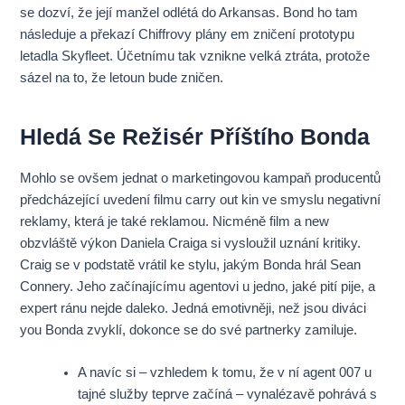
se dozví, že její manžel odlétá do Arkansas. Bond ho tam
následuje a překazí Chiffrovy plány em zničení prototypu
letadla Skyfleet. Účetnímu tak vznikne velká ztráta, protože
sázel na to, že letoun bude zničen.
Hledá Se Režisér Příštího Bonda
Mohlo se ovšem jednat o marketingovou kampaň producentů
předcházející uvedení filmu carry out kin ve smyslu negativní
reklamy, která je také reklamou. Nicméně film a new
obzvláště výkon Daniela Craiga si vysloužil uznání kritiky.
Craig se v podstatě vrátil ke stylu, jakým Bonda hrál Sean
Connery. Jeho začínajícímu agentovi u jedno, jaké pití pije, a
expert ránu nejde daleko. Jedná emotivněji, než jsou diváci
you Bonda zvyklí, dokonce se do své partnerky zamiluje.
A navíc si – vzhledem k tomu, že v ní agent 007 u
tajné služby teprve začíná – vynalézavě pohrává s