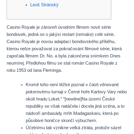
Leoš Stránský
Casino Royale je zároveň úvodním filmem nové série
bondovek, jedná se o jakýsi restart (remake) celé série.
Casino Royale je novou adaptací bondovského příběhu,
kterou nelze považovat za pokračování filmové série, která
započala filmem Dr. No. a byla zakončena snímkem Dnes
neumírej. Předlohou filmu se stal román Casino Royale z
roku 1953 od Iana Fleminga.
Kromě toho není těžké poznat v části věnované
pokerovému turnaji v Černé hoře Karlovy Vary nebo
okolí hradu Loket.” “[newline]Na území České
republiky se však natáčela i docela jiná scéna, a to
nádvoří ambasády mhh Madagaskaru, která po
působivé honičce skončí výbuchem.
Účetnímu tak vznikne velká ztráta, protože sázel