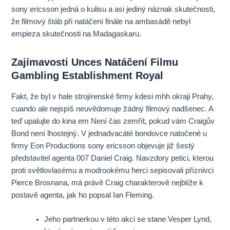
sony ericsson jedná o kulisu a asi jediný náznak skutečnosti,
že filmový štáb při natáčení finále na ambasádě nebyl
empieza skutečnosti na Madagaskaru.
Zajímavosti Unces Natáčení Filmu
Gambling Establishment Royal
Fakt, že byl v hale strojírenské firmy kdesi mhh okraji Prahy,
cuando ale nejspíš neuvědomuje žádný filmový nadšenec. A
teď upalujte do kina em Není čas zemřít, pokud vám Craigův
Bond není lhostejný. V jednadvacáté bondovce natočené u
firmy Eon Productions sony ericsson objevuje již šestý
představitel agenta 007 Daniel Craig. Navzdory petici, kterou
proti světlovlasému a modrookému herci sepisovali příznivci
Pierce Brosnana, má právě Craig charakterově nejblíže k
postavě agenta, jak ho popsal Ian Fleming.
Jeho partnerkou v této akci se stane Vesper Lynd,