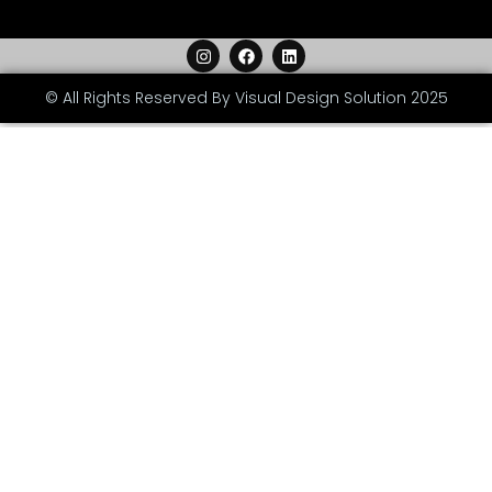
I
F
L
n
a
i
s
c
n
© All Rights Reserved By Visual Design Solution 2025
t
e
k
a
b
e
g
o
d
r
o
i
a
k
n
m