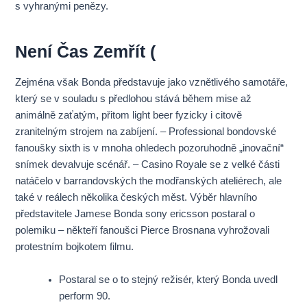
s vyhranými penězy.
Není Čas Zemřít (
Zejména však Bonda představuje jako vznětlivého samotáře,
který se v souladu s předlohou stává během mise až
animálně zaťatým, přitom light beer fyzicky i citově
zranitelným strojem na zabíjení. – Professional bondovské
fanoušky sixth is v mnoha ohledech pozoruhodně „inovační“
snímek devalvuje scénář. – Casino Royale se z velké části
natáčelo v barrandovských the modřanských ateliérech, ale
také v reálech několika českých měst. Výběr hlavního
představitele Jamese Bonda sony ericsson postaral o
polemiku – někteří fanoušci Pierce Brosnana vyhrožovali
protestním bojkotem filmu.
Postaral se o to stejný režisér, který Bonda uvedl
perform 90.