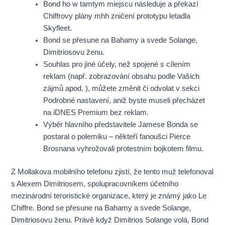
Bond ho w tamtym miejscu následuje a překazí
Chiffrovy plány mhh zničení prototypu letadla
Skyfleet.
Bond se přesune na Bahamy a svede Solange,
Dimitriosovu ženu.
Souhlas pro jiné účely, než spojené s cílením
reklam (např. zobrazování obsahu podle Vašich
zájmů apod. ), můžete změnit či odvolat v sekci
Podrobné nastavení, aniž byste museli přecházet
na iDNES Premium bez reklam.
Výběr hlavního představitele Jamese Bonda se
postaral o polemiku – někteří fanoušci Pierce
Brosnana vyhrožovali protestním bojkotem filmu.
Z Mollakova mobilního telefonu zjistí, že tento muž telefonoval
s Alexem Dimitriosem, spolupracovníkem účetního
mezinárodní teroristické organizace, který je známý jako Le
Chiffre. Bond se přesune na Bahamy a svede Solange,
Dimitriosovu ženu. Právě když Dimitrios Solange volá, Bond