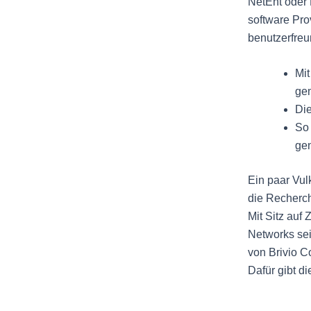
NetEnt oder 
software Pro
benutzerfreu
Mit
ge
Die
So 
gen
Ein paar Vul
die Recherch
Mit Sitz auf
Networks se
von Brivio C
Dafür gibt d