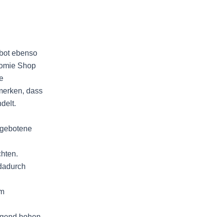
ebot ebenso
nomie Shop
e
merken, dass
delt.
ngebotene
chten.
 dadurch
im
ragend hohen