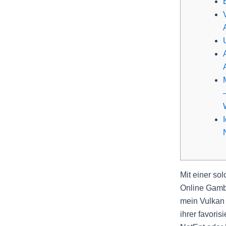
Mit einer so
Online Gambl
mein Vulkan V
ihrer favori