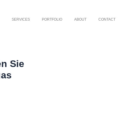
SERVICES
PORTFOLIO
ABOUT
CONTACT
n Sie
gas