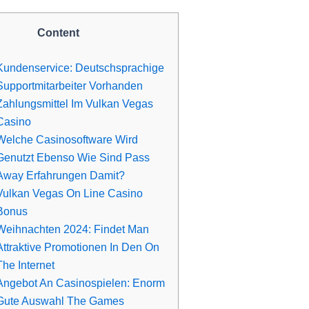
Content
Kundenservice: Deutschsprachige
Supportmitarbeiter Vorhanden
Zahlungsmittel Im Vulkan Vegas
Casino
Welche Casinosoftware Wird
Genutzt Ebenso Wie Sind Pass
Away Erfahrungen Damit?
Vulkan Vegas On Line Casino
Bonus
Weihnachten 2024: Findet Man
Attraktive Promotionen In Den On
The Internet
Angebot An Casinospielen: Enorm
Gute Auswahl The Games