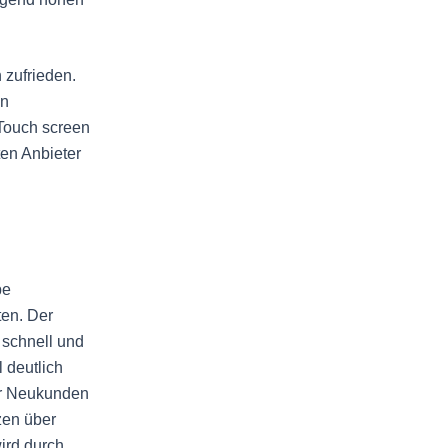
 zufrieden.
en
Touch screen
ten Anbieter
pe
ten. Der
 schnell und
 deutlich
für Neukunden
zen über
ird durch