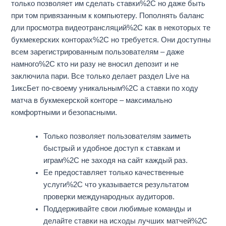
только позволяет им сделать ставки%2C но даже быть
при том привязанным к компьютеру. Пополнять баланс
дли просмотра видеотрансляций%2C как в некоторых те
букмекерских конторах%2C но требуется. Они доступны
всем зарегистрированным пользователям – даже
намного%2C кто ни разу не вносил депозит и не
заключила пари. Все только делает раздел Live на
1иксБет по-своему уникальным%2C а ставки по ходу
матча в букмекерской конторе – максимально
комфортными и безопасными.
Только позволяет пользователям заиметь
быстрый и удобное доступ к ставкам и
играм%2C не заходя на сайт каждый раз.
Ее предоставляет только качественные
услуги%2C что указывается результатом
проверки международных аудиторов.
Поддерживайте свои любимые команды и
делайте ставки на исходы лучших матчей%2C