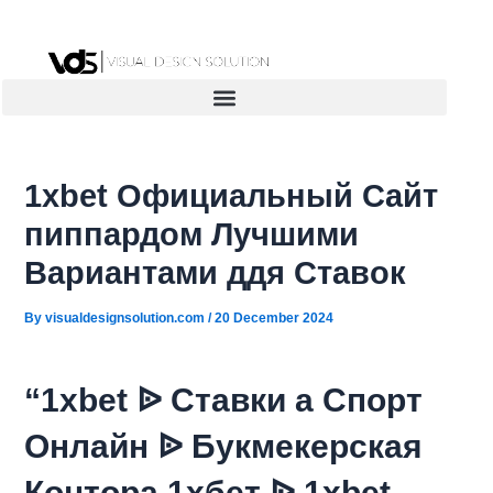
Skip
to
content
1xbet Официальный Сайт
пиппардом Лучшими
Вариантами ддя Ставок
By
visualdesignsolution.com
/
20 December 2024
“1xbet ᐉ Ставки а Спорт
Онлайн ᐉ Букмекерская
Контора 1хбет ᐉ 1xbet