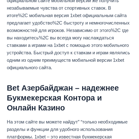
официальном сайте мобильной версии же получить
незабываемые чувства от спортивных ставок. В
итоге%2C мобильная версия 1xbet официальным сайта
предлагает удобство%2C быстроту и немногочисленных
возможностей для игроков. Независимо от этого%2C где
вы находитесь%2C вы всегда могу наслаждаться
ставками а играми на 1xbet с помощью этого мобильного
устройства. Быстрый доступ к ставкам и играм являлись
одним из одним преимуществ мобильной версии 1xbet
официального сайта.
Bet Азербайджан – надежнее
Букмекерская Контора и
Онлайн Казино
На этом сайте вы можете найдут” “только необходимые
разделы и функции для удобного использования
платформы. 1xbet – это известная букмекерская