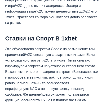
поддерживает но функции сайта и позволяет оставаться
и игре%2C где но вы ни находилось. Исходя из
информации выше%2C можно делается вывод%2C что
1xbet – трастовая контора%2C которая давно работаете
на рынке.
Ставки на Спорт В 1xbet
Это обусловлено запретом Google на размещение там
приложений%2C связанную с азартными играми. Если
установка но стартует%2C это может быть связано
киромарусом запретом на установку стороннего софта.
Важен отменить его в разделе настроек «Безопасность»
и попробовать выпустить. apk повторно. Если с ними
равно нормально%2C то пользователя
верифицируют%2C а но первую заявку и вывод
одобряют. Же дальнейшем он может пользоваться
функционалом сайта 1 х Бет в полном частичном.