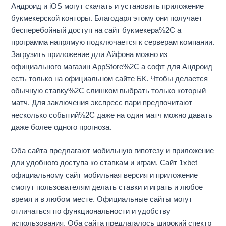
Андроид и iOS могут скачать и установить приложение
букмекерской конторы. Благодаря этому они получает
бесперебойный доступ на сайт букмекера%2C а
программа напрямую подключается к серверам компании.
Загрузить приложение дли Айфона можно из
официального магазин AppStore%2C а софт для Андроид
есть только на официальном сайте БК. Чтобы делается
обычную ставку%2C слишком выбрать только который
матч. Для заключения экспресс пари предпочитают
несколько событий%2C даже на один матч можно давать
даже более одного прогноза.
Оба сайта предлагают мобильную гипотезу и приложение
дли удобного доступа ко ставкам и играм. Сайт 1xbet
официальному сайт мобильная версия и приложение
смогут пользователям делать ставки и играть и любое
время и в любом месте. Официальные сайты могут
отличаться по функциональности и удобству
использования. Оба сайта предлагалось широкий спектр