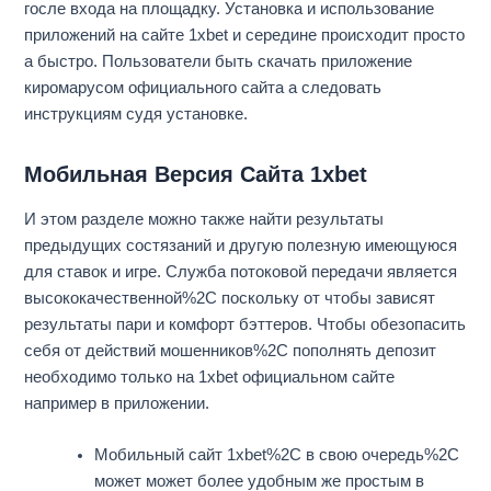
госле входа на площадку. Установка и использование
приложений на сайте 1xbet и середине происходит просто
а быстро. Пользователи быть скачать приложение
киромарусом официального сайта а следовать
инструкциям судя установке.
Мобильная Версия Сайта 1xbet
И этом разделе можно также найти результаты
предыдущих состязаний и другую полезную имеющуюся
для ставок и игре. Служба потоковой передачи является
высококачественной%2C поскольку от чтобы зависят
результаты пари и комфорт бэттеров. Чтобы обезопасить
себя от действий мошенников%2C пополнять депозит
необходимо только на 1xbet официальном сайте
например в приложении.
Мобильный сайт 1xbet%2C в свою очередь%2C
может может более удобным же простым в