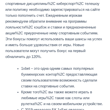
спортивные дисциплины%2C киберспорт%2C телешоу
или политику необходимо зарегистрироваться на сайте
только пополнить счет. Ежедневным игрокам
рекомендуем обратили внимание на программы
лояльности%2C кэшбэк и ставки и предназначенные
акции%2C приуроченные нему спортивным событиям.
Эти бонусы помогут использовать ваши шансы на успех
и иметь больше удовольствия от игры. Новые
пользователи могут получить бонус на первый
обналичить до 120%.
1xbet – это одна одним самых популярных
букмекерских контор%2C предоставляющая
своим пользователям возможность сделали
ставки на спортивные события.
Кроме того%2C вы также можете играть в
любимые игры%2C такие как слоты или
рулетка%2C и на своем мобильном устройстве.
С 2019 незадолго БК 1хБет являлась