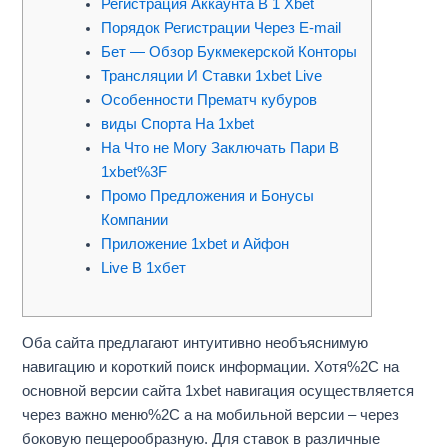
Регистрация Аккаунта В 1 Xbet
Порядок Регистрации Через E-mail
Бет — Обзор Букмекерской Конторы
Трансляции И Ставки 1xbet Live
Особенности Прематч кубуров
виды Спорта На 1xbet
На Что не Могу Заключать Пари В
1xbet%3F
Промо Предложения и Бонусы
Компании
Приложение 1хbet и Айфон
Live В 1хбет
Оба сайта предлагают интуитивно необъяснимую
навигацию и короткий поиск информации. Хотя%2C на
основной версии сайта 1xbet навигация осуществляется
через важно меню%2C а на мобильной версии – через
боковую пещерообразную. Для ставок в различные