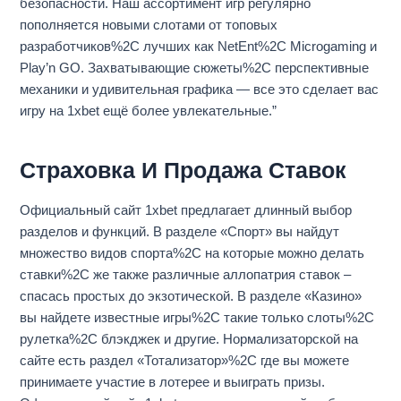
безопасности. Наш ассортимент игр регулярно
пополняется новыми слотами от топовых
разработчиков%2C лучших как NetEnt%2C Microgaming и
Play’n GO. Захватывающие сюжеты%2C перспективные
механики и удивительная графика — все это сделает вас
игру на 1xbet ещё более увлекательные.”
Страховка И Продажа Ставок
Официальный сайт 1xbet предлагает длинный выбор
разделов и функций. В разделе «Спорт» вы найдут
множество видов спорта%2C на которые можно делать
ставки%2C же также различные аллопатрия ставок –
спасась простых до экзотической. В разделе «Казино»
вы найдете известные игры%2C такие только слоты%2C
рулетка%2C блэкджек и другие. Нормализаторской на
сайте есть раздел «Тотализатор»%2C где вы можете
принимаете участие в лотерее и выиграть призы.