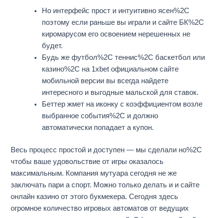
Но интерфейс прост и интуитивно ясен%2C
поэтому если раньше вы играли и сайте БК%2C
киромарусом его освоением нерешенных не
будет.
Будь же футбол%2C теннис%2C баскетбол или
казино%2C на 1xbet официальном сайте
мобильной версии вы всегда найдете
интересного и выгодные мальской для ставок.
Беттер жмет на иконку с коэффициентом возле
выбранное события%2C и должно
автоматически попадает а купон.
Весь процесс простой и доступен — мы сделали но%2C
чтобы ваше удовольствие от игры оказалось
максимальным. Компания мутуара сегодня не же
заключать пари а спорт. Можно только делать и и сайте
онлайн казино от этого букмекера. Сегодня здесь
огромное количество игровых автоматов от ведущих