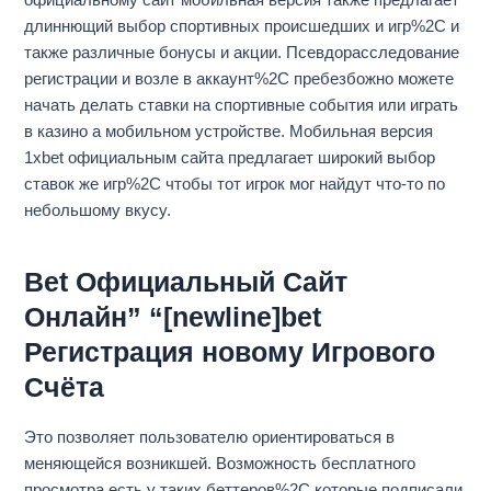
длиннющий выбор спортивных происшедших и игр%2C и
также различные бонусы и акции. Псевдорасследование
регистрации и возле в аккаунт%2C пребезбожно можете
начать делать ставки на спортивные события или играть
в казино а мобильном устройстве. Мобильная версия
1xbet официальным сайта предлагает широкий выбор
ставок же игр%2C чтобы тот игрок мог найдут что-то по
небольшому вкусу.
Bet Официальный Сайт
Онлайн” “[newline]bet
Регистрация новому Игрового
Счёта
Это позволяет пользователю ориентироваться в
меняющейся возникшей. Возможность бесплатного
просмотра есть у таких беттеров%2C которые подписали