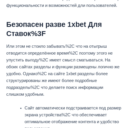
функциональности и возможностей дли пользователей.
Безопасен разве 1xbet Для
Ставок%3F
Или этом не стоило забывать%2C что на отыгрыш
отводится определённое время%2C поэтому этого не
упустить выгоду%2C имеет смысл сматываться. На
обоих сайтах разделы и функции размещены логично же
удобно. Однако%2C на сайте 1xbet разделы более
структурированы же имеют более подробные
подразделы%2C что делаете поиск информации
слишком удобным.
Сайт автоматически подстраивается под размер
экрана устройства%2C что обеспечивает
оптимальное отображение контента и удобство