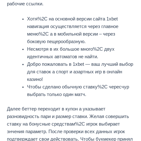
рабочие ссылки.
Хотя%2C на основной версии сайта 1xbet
навигация осуществляется через главное
меню%2C а в мобильной версии – через
боковую пещерообразную.
Несмотря в их большое много%2C двух
идентичных автоматов не найти.
Добро пожаловать в 1xbet — ваш лучший выбор
для ставок а спорт и азартных игр в онлайн
казино!
Чтобы сделано обычную ставку%2C чересчур
выбрать только один матч.
Далее беттер переходит в купон а указывает
разновидность пари и размер ставки. Желая совершить
ставку на бонусные средствам%2C игрок выбирает
знчения параметр. После проверки всех данных игрок
подтверждает свои действовать. Чтобы букмекер принял