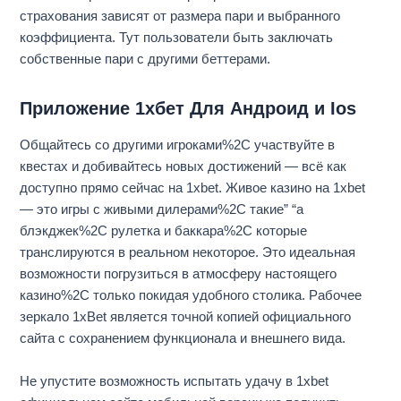
страхования зависят от размера пари и выбранного
коэффициента. Тут пользователи быть заключать
собственные пари с другими беттерами.
Приложение 1хбет Для Андроид и Ios
Общайтесь со другими игроками%2C участвуйте в
квестах и добивайтесь новых достижений — всё как
доступно прямо сейчас на 1xbet. Живое казино на 1xbet
— это игры с живыми дилерами%2C такие” “а
блэкджек%2C рулетка и баккара%2C которые
транслируются в реальном некоторое. Это идеальная
возможности погрузиться в атмосферу настоящего
казино%2C только покидая удобного столика. Рабочее
зеркало 1xBet является точной копией официального
сайта с сохранением функционала и внешнего вида.
Не упустите возможность испытать удачу в 1xbet