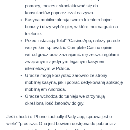
pomocy, możesz skontaktować się do
konsultantów poprzez czat na żywo.
Kasyna mobilne oferują swoim klientom hojne
bonusy i duży wybór gier, w które można grać na
telefonie.
Przed instalacją Total” “Casino App, należy przede
wszystkim sprawdzić Complete Casino opinie
wśród gracz oraz zaznajomić się ze szczegółami
związanymi z jedynym legalnym kasynem
internetowym w Polsce.
Gracze mogą korzystać zarówno ze strony
mobilnej kasyna, jak i pobrać dedykowaną aplikację
mobilną em Androida.
Gracze wchodzą do turnieju we otrzymują
określoną ilość żetonów do gry.
Jeśli chodzi o iPhone i actually iPady app, sprawa jest o
wiele” “prostsza. Ona jest bowiem dostępna do pobrania z