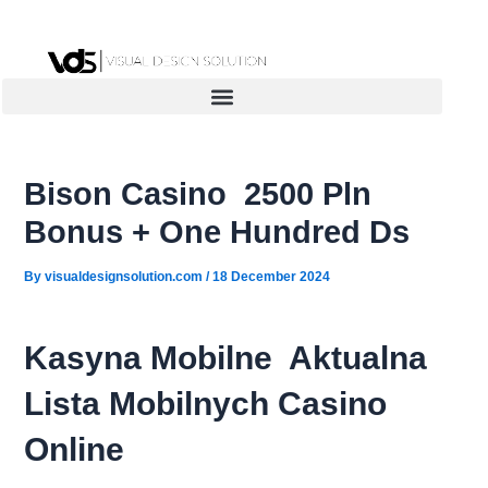
Skip
to
content
Bison Casino ️ 2500 Pln
Bonus + One Hundred Ds
By
visualdesignsolution.com
/
18 December 2024
Kasyna Mobilne ️ Aktualna
Lista Mobilnych Casino
Online