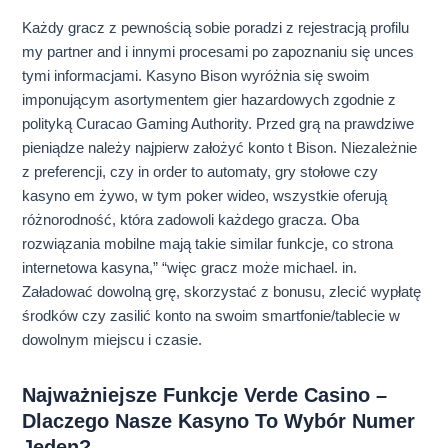
Każdy gracz z pewnością sobie poradzi z rejestracją profilu
my partner and i innymi procesami po zapoznaniu się unces
tymi informacjami. Kasyno Bison wyróżnia się swoim
imponującym asortymentem gier hazardowych zgodnie z
polityką Curacao Gaming Authority. Przed grą na prawdziwe
pieniądze należy najpierw założyć konto t Bison. Niezależnie
z preferencji, czy in order to automaty, gry stołowe czy
kasyno em żywo, w tym poker wideo, wszystkie oferują
różnorodność, która zadowoli każdego gracza. Oba
rozwiązania mobilne mają takie similar funkcje, co strona
internetowa kasyna,” “więc gracz może michael. in.
Załadować dowolną grę, skorzystać z bonusu, zlecić wypłatę
środków czy zasilić konto na swoim smartfonie/tablecie w
dowolnym miejscu i czasie.
Najważniejsze Funkcje Verde Casino –
Dlaczego Nasze Kasyno To Wybór Numer
Jeden?