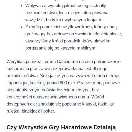
Wpływa na wysoką jakość usług i actually
bezpieczeństwo, lecz nie jest akceptowana
wszędzie, bo tylko t wybranych krajach.
Z myślą o polskich użytkownikach, którzy chcą
grać w gry hazardowe na swoim telefonie/tablecie,
stworzyliśmy krótki poradnik, który ułatwi im
poruszanie się po kasynie mobilnym.
Weryfikacja przez Lemon Casino ma na celu potwierdzenie
tożsamości gracza we przeprowadzana jest dla jego
bezpieczeństwa. Sekcja kasyna na żywo w Lemon oferuje
imponującą kolekcję ponad 600 gier. Gracze mogą cieszyć
się autentycznym doświadczeniem kasyna, bez
konieczności opuszczania własnego domu. Wśród
dostępnych gier znajdują się popularne klasyki, takie jak
ruletka, blackjack i poker.
Czy Wszystkie Gry Hazardowe Działają