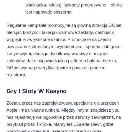
blackjacka, ruletkę, jackpoty progresywne – oferta
jest naprawdę obszerna.
Regularne kampanie promocyjne są główną atrakcją GGbet,
oferując korzyści, takie jak darmowe zakłady, cashback
względnie zwiększone szanse. Promocje te są często
powiązane z określonymi wydarzeniami, sportami lub grami
kasynowymi, dodając dodatkową warstwę emocji do
zakładów. Jako odpowiedzialna platforma bukmacherska,
GGbet wymaga weryfikacji wieku podczas procesu
rejestracji.
Gry I Sloty W Kasyno
Została przez nas zaprojektowana specjalnie dla urządzeń
Apple i ma unikalne funkcje. Między innymi znajdziesz you
nas rejestrację we logowanie przez serwisy zewnętrzne, na
przykład przez TikToka. Mamy też „Galerię sław”, gdzie
wyróżniamy dziesięciu najlepszych graczy unces