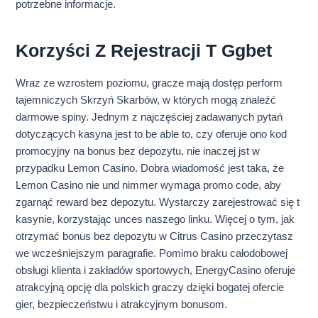
potrzebne informacje.
Korzyści Z Rejestracji T Ggbet
Wraz ze wzrostem poziomu, gracze mają dostęp perform
tajemniczych Skrzyń Skarbów, w których mogą znaleźć
darmowe spiny. Jednym z najczęściej zadawanych pytań
dotyczących kasyna jest to be able to, czy oferuje ono kod
promocyjny na bonus bez depozytu, nie inaczej jst w
przypadku Lemon Casino. Dobra wiadomość jest taka, że
Lemon Casino nie und nimmer wymaga promo code, aby
zgarnąć reward bez depozytu. Wystarczy zarejestrować się t
kasynie, korzystając unces naszego linku. Więcej o tym, jak
otrzymać bonus bez depozytu w Citrus Casino przeczytasz
we wcześniejszym paragrafie. Pomimo braku całodobowej
obsługi klienta i zakładów sportowych, EnergyCasino oferuje
atrakcyjną opcję dla polskich graczy dzięki bogatej ofercie
gier, bezpieczeństwu i atrakcyjnym bonusom.