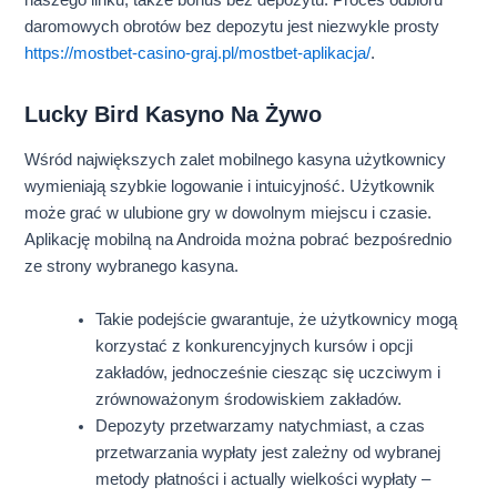
naszego linku, także bonus bez depozytu. Proces odbioru
daromowych obrotów bez depozytu jest niezwykle prosty
https://mostbet-casino-graj.pl/mostbet-aplikacja/
.
Lucky Bird Kasyno Na Żywo
Wśród największych zalet mobilnego kasyna użytkownicy
wymieniają szybkie logowanie i intuicyjność. Użytkownik
może grać w ulubione gry w dowolnym miejscu i czasie.
Aplikację mobilną na Androida można pobrać bezpośrednio
ze strony wybranego kasyna.
Takie podejście gwarantuje, że użytkownicy mogą
korzystać z konkurencyjnych kursów i opcji
zakładów, jednocześnie ciesząc się uczciwym i
zrównoważonym środowiskiem zakładów.
Depozyty przetwarzamy natychmiast, a czas
przetwarzania wypłaty jest zależny od wybranej
metody płatności i actually wielkości wypłaty –