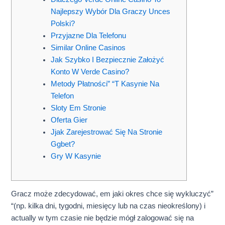
Najlepszy Wybór Dla Graczy Unces
Polski?
Przyjazne Dla Telefonu
Similar Online Casinos
Jak Szybko I Bezpiecznie Założyć
Konto W Verde Casino?
Metody Płatności” “T Kasynie Na
Telefon
Sloty Em Stronie
Oferta Gier
Jjak Zarejestrować Się Na Stronie
Ggbet?
Gry W Kasynie
Gracz może zdecydować, em jaki okres chce się wykluczyć”
“(np. kilka dni, tygodni, miesięcy lub na czas nieokreślony) i
actually w tym czasie nie będzie mógł zalogować się na