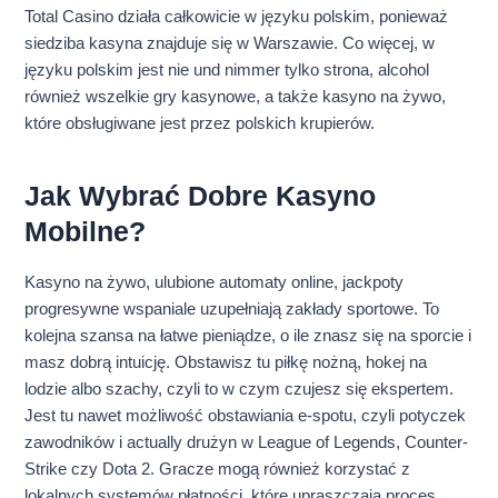
Total Casino działa całkowicie w języku polskim, ponieważ
siedziba kasyna znajduje się w Warszawie. Co więcej, w
języku polskim jest nie und nimmer tylko strona, alcohol
również wszelkie gry kasynowe, a także kasyno na żywo,
które obsługiwane jest przez polskich krupierów.
Jak Wybrać Dobre Kasyno
Mobilne?
Kasyno na żywo, ulubione automaty online, jackpoty
progresywne wspaniale uzupełniają zakłady sportowe. To
kolejna szansa na łatwe pieniądze, o ile znasz się na sporcie i
masz dobrą intuicję. Obstawisz tu piłkę nożną, hokej na
lodzie albo szachy, czyli to w czym czujesz się ekspertem.
Jest tu nawet możliwość obstawiania e-spotu, czyli potyczek
zawodników i actually drużyn w League of Legends, Counter-
Strike czy Dota 2. Gracze mogą również korzystać z
lokalnych systemów płatności, które upraszczają proces