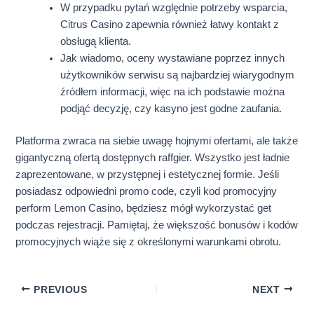
W przypadku pytań względnie potrzeby wsparcia,
Citrus Casino zapewnia również łatwy kontakt z
obsługą klienta.
Jak wiadomo, oceny wystawiane poprzez innych
użytkowników serwisu są najbardziej wiarygodnym
źródłem informacji, więc na ich podstawie można
podjąć decyzję, czy kasyno jest godne zaufania.
Platforma zwraca na siebie uwagę hojnymi ofertami, ale także
gigantyczną ofertą dostępnych raffgier. Wszystko jest ładnie
zaprezentowane, w przystępnej i estetycznej formie. Jeśli
posiadasz odpowiedni promo code, czyli kod promocyjny
perform Lemon Casino, będziesz mógł wykorzystać get
podczas rejestracji. Pamiętaj, że większość bonusów i kodów
promocyjnych wiąże się z określonymi warunkami obrotu.
PREVIOUS
NEXT