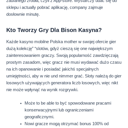
zaufanego źródła, czyli z App-store. Wystarczy udać się do
sklepu i actually pobrać aplikację, company zajmuje
dosłownie minutę.
Kto Tworzy Gry Dla Bison Kasyna?
Każde kasyno mobilne Polska mother w swojej ofercie gier
dużą kolekcję” “slotów, gdyż cieszą się one największym
zainteresowaniem graczy. Swoją popularność zawdzięczają
prostym zasadom, więc gracz nie musi wydawać dużo czasu
na ich opanowanie i posiadać jakichś specjalnych
umiejętności, aby w nie und nimmer grać. Sloty należą do gier
losowych używających generatora liczb losowych, więc nikt
nie może wpłynąć na wynik rozgrywki.
Może to be able to być spowodowane pracami
konserwacyjnymi lub ograniczeniami
geograficznymi.
Nowi gracze mogą otrzymać bonus 100% od