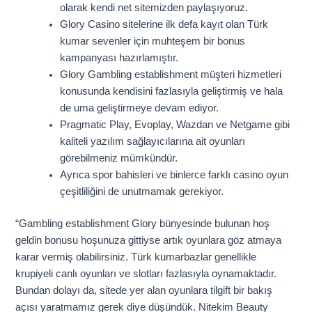
olarak kendi net sitemizden paylaşıyoruz.
Glory Casino sitelerine ilk defa kayıt olan Türk
kumar sevenler için muhteşem bir bonus
kampanyası hazırlamıştır.
Glory Gambling establishment müşteri hizmetleri
konusunda kendisini fazlasıyla geliştirmiş ve hala
de uma geliştirmeye devam ediyor.
Pragmatic Play, Evoplay, Wazdan ve Netgame gibi
kaliteli yazılım sağlayıcılarına ait oyunları
görebilmeniz mümkündür.
Ayrıca spor bahisleri ve binlerce farklı casino oyun
çeşitliliğini de unutmamak gerekiyor.
“Gambling establishment Glory bünyesinde bulunan hoş
geldin bonusu hoşunuza gittiyse artık oyunlara göz atmaya
karar vermiş olabilirsiniz. Türk kumarbazlar genellikle
krupiyeli canlı oyunları ve slotları fazlasıyla oynamaktadır.
Bundan dolayı da, sitede yer alan oyunlara tilgift bir bakış
açısı yaratmamız gerek diye düşündük. Nitekim Beauty