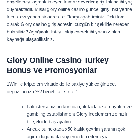
engellemeyi aşmak isteyen kumar severler giriş linkine ihtiyaç
duymaktadır. Misal glory online casino güncel giriş linki yerine
kimlik avı yapan bir adres ile” “karşılaşabilirsiniz. Peki tam
olarak Glory casino giriş adresini düzgün bir şekilde nereden
bulabiliriz? Aşağıdaki listeyi takip ederek ihtiyacınız olan
kaynağa ulaşabilirsiniz.
Glory Online Casino Turkey
Bonus Ve Promosyonlar
1Win ile kripto em virtude de ile bakiye yüklediğinizde,
depozitonuza %2 benefit alırsınız.”
Lafı isterseniz bu konuda çok fazla uzatmayalım ve
gambling establishment Glory incelememize hızlı
bir şekilde başlayalım.
Ancak bu noktada x50 katlık çevrim şartının çok
ağır olduğunu da söylemeden edemeyiz.