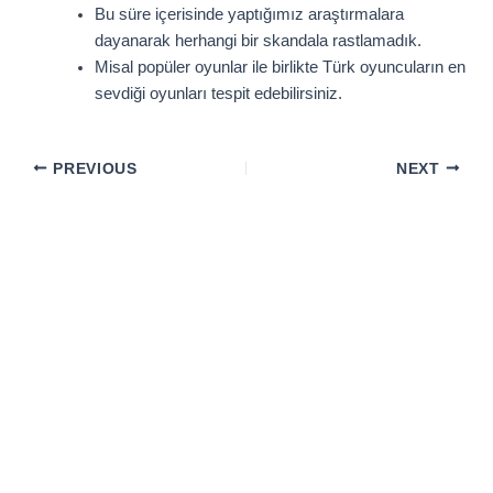
Bu süre içerisinde yaptığımız araştırmalara
dayanarak herhangi bir skandala rastlamadık.
Misal popüler oyunlar ile birlikte Türk oyuncuların en
sevdiği oyunları tespit edebilirsiniz.
PREVIOUS
NEXT