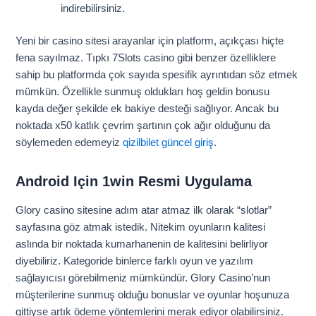
indirebilirsiniz.
Yeni bir casino sitesi arayanlar için platform, açıkçası hiçte
fena sayılmaz. Tıpkı 7Slots casino gibi benzer özelliklere
sahip bu platformda çok sayıda spesifik ayrıntıdan söz etmek
mümkün. Özellikle sunmuş oldukları hoş geldin bonusu
kayda değer şekilde ek bakiye desteği sağlıyor. Ancak bu
noktada x50 katlık çevrim şartının çok ağır olduğunu da
söylemeden edemeyiz
qizilbilet güncel giriş
.
Android Için 1win Resmi Uygulama
Glory casino sitesine adım atar atmaz ilk olarak “slotlar”
sayfasına göz atmak istedik. Nitekim oyunların kalitesi
aslında bir noktada kumarhanenin de kalitesini belirliyor
diyebiliriz. Kategoride binlerce farklı oyun ve yazılım
sağlayıcısı görebilmeniz mümkündür. Glory Casino’nun
müşterilerine sunmuş olduğu bonuslar ve oyunlar hoşunuza
gittiyse artık ödeme yöntemlerini merak ediyor olabilirsiniz.