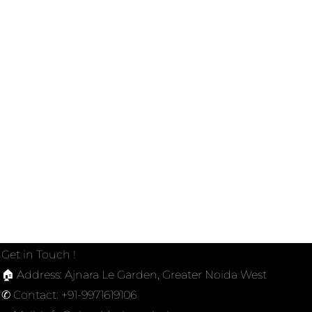
Get in Touch !
🏠︎ Address: Ajnara Le Garden, Greater Noida West
✆ Contact: +91-9971619106