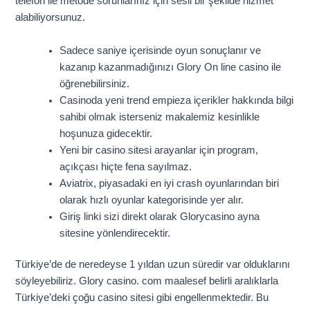
telefon ile metode sorunlarınız için sesli bir şekilde hizmet
alabiliyorsunuz.
Sadece saniye içerisinde oyun sonuçlanır ve
kazanıp kazanmadığınızı Glory On line casino ile
öğrenebilirsiniz.
Casinoda yeni trend empieza içerikler hakkında bilgi
sahibi olmak isterseniz makalemiz kesinlikle
hoşunuza gidecektir.
Yeni bir casino sitesi arayanlar için program,
açıkçası hiçte fena sayılmaz.
Aviatrix, piyasadaki en iyi crash oyunlarından biri
olarak hızlı oyunlar kategorisinde yer alır.
Giriş linki sizi direkt olarak Glorycasino ayna
sitesine yönlendirecektir.
Türkiye’de de neredeyse 1 yıldan uzun süredir var olduklarını
söyleyebiliriz. Glory casino. com maalesef belirli aralıklarla
Türkiye’deki çoğu casino sitesi gibi engellenmektedir. Bu