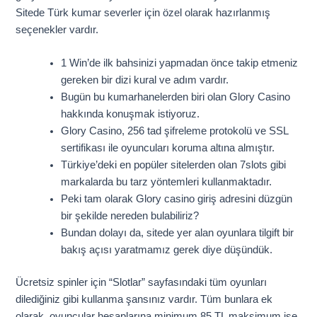
Sitede Türk kumar severler için özel olarak hazırlanmış
seçenekler vardır.
1 Win’de ilk bahsinizi yapmadan önce takip etmeniz
gereken bir dizi kural ve adım vardır.
Bugün bu kumarhanelerden biri olan Glory Casino
hakkında konuşmak istiyoruz.
Glory Casino, 256 tad şifreleme protokolü ve SSL
sertifikası ile oyuncuları koruma altına almıştır.
Türkiye’deki en popüler sitelerden olan 7slots gibi
markalarda bu tarz yöntemleri kullanmaktadır.
Peki tam olarak Glory casino giriş adresini düzgün
bir şekilde nereden bulabiliriz?
Bundan dolayı da, sitede yer alan oyunlara tilgift bir
bakış açısı yaratmamız gerek diye düşündük.
Ücretsiz spinler için “Slotlar” sayfasındaki tüm oyunları
dilediğiniz gibi kullanma şansınız vardır. Tüm bunlara ek
olarak, oyuncular hesaplarına minimum 85 TL maksimum ise