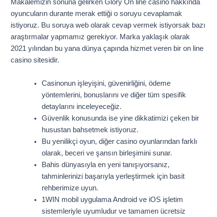
Makalemizin sonuna gelirken Glory On line casino hakkında
oyuncuların durante merak ettiği o soruyu cevaplamak
istiyoruz. Bu soruya web olarak cevap vermek istiyorsak bazı
araştırmalar yapmamız gerekiyor. Marka yaklaşık olarak
2021 yılından bu yana dünya çapında hizmet veren bir on line
casino sitesidir.
Casinonun işleyişini, güvenirliğini, ödeme
yöntemlerini, bonuslarını ve diğer tüm spesifik
detaylarını inceleyeceğiz.
Güvenlik konusunda ise yine dikkatimizi çeken bir
husustan bahsetmek istiyoruz.
Bu yenilikçi oyun, diğer casino oyunlarından farklı
olarak, beceri ve şansın birleşimini sunar.
Bahis dünyasıyla en yeni tanışıyorsanız,
tahminlerinizi başarıyla yerleştirmek için basit
rehberimize uyun.
1WIN mobil uygulama Android ve iOS işletim
sistemleriyle uyumludur ve tamamen ücretsiz