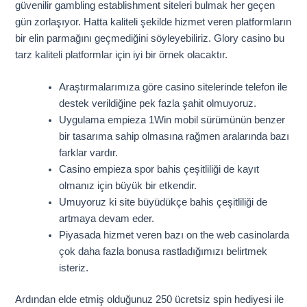
güvenilir gambling establishment siteleri bulmak her geçen
gün zorlaşıyor. Hatta kaliteli şekilde hizmet veren platformların
bir elin parmağını geçmediğini söyleyebiliriz. Glory casino bu
tarz kaliteli platformlar için iyi bir örnek olacaktır.
Araştırmalarımıza göre casino sitelerinde telefon ile
destek verildiğine pek fazla şahit olmuyoruz.
Uygulama empieza 1Win mobil sürümünün benzer
bir tasarıma sahip olmasına rağmen aralarında bazı
farklar vardır.
Casino empieza spor bahis çeşitliliği de kayıt
olmanız için büyük bir etkendir.
Umuyoruz ki site büyüdükçe bahis çeşitliliği de
artmaya devam eder.
Piyasada hizmet veren bazı on the web casinolarda
çok daha fazla bonusa rastladığımızı belirtmek
isteriz.
Ardından elde etmiş olduğunuz 250 ücretsiz spin hediyesi ile