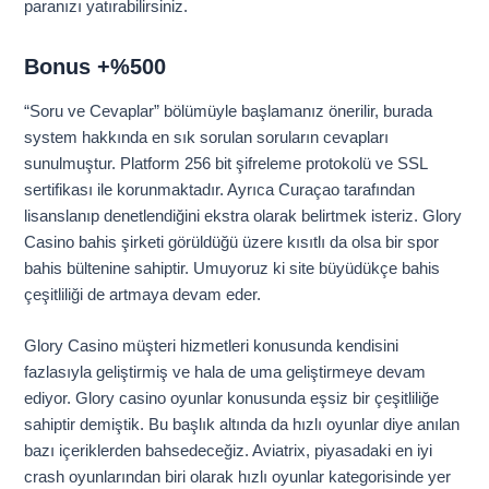
paranızı yatırabilirsiniz.
Bonus +%500
“Soru ve Cevaplar” bölümüyle başlamanız önerilir, burada
system hakkında en sık sorulan soruların cevapları
sunulmuştur. Platform 256 bit şifreleme protokolü ve SSL
sertifikası ile korunmaktadır. Ayrıca Curaçao tarafından
lisanslanıp denetlendiğini ekstra olarak belirtmek isteriz. Glory
Casino bahis şirketi görüldüğü üzere kısıtlı da olsa bir spor
bahis bültenine sahiptir. Umuyoruz ki site büyüdükçe bahis
çeşitliliği de artmaya devam eder.
Glory Casino müşteri hizmetleri konusunda kendisini
fazlasıyla geliştirmiş ve hala de uma geliştirmeye devam
ediyor. Glory casino oyunlar konusunda eşsiz bir çeşitliliğe
sahiptir demiştik. Bu başlık altında da hızlı oyunlar diye anılan
bazı içeriklerden bahsedeceğiz. Aviatrix, piyasadaki en iyi
crash oyunlarından biri olarak hızlı oyunlar kategorisinde yer