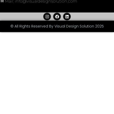
✉ Mail: info@visualdesignsolution.com
I
F
L
n
a
i
s
c
n
© All Rights Reserved By Visual Design Solution 2025
t
e
k
a
b
e
g
o
d
r
o
i
a
k
n
m