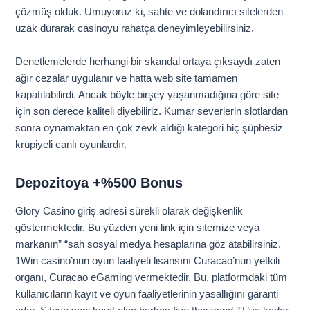
çözmüş olduk. Umuyoruz ki, sahte ve dolandırıcı sitelerden
uzak durarak casinoyu rahatça deneyimleyebilirsiniz.
Denetlemelerde herhangi bir skandal ortaya çıksaydı zaten
ağır cezalar uygulanır ve hatta web site tamamen
kapatılabilirdi. Ancak böyle birşey yaşanmadığına göre site
için son derece kaliteli diyebiliriz. Kumar severlerin slotlardan
sonra oynamaktan en çok zevk aldığı kategori hiç şüphesiz
krupiyeli canlı oyunlardır.
Depozitoya +%500 Bonus
Glory Casino giriş adresi sürekli olarak değişkenlik
göstermektedir. Bu yüzden yeni link için sitemize veya
markanın” “sah sosyal medya hesaplarına göz atabilirsiniz.
1Win casino’nun oyun faaliyeti lisansını Curacao’nun yetkili
organı, Curacao eGaming vermektedir. Bu, platformdaki tüm
kullanıcıların kayıt ve oyun faaliyetlerinin yasallığını garanti