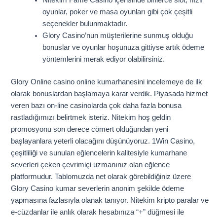
oyunlar, poker ve masa oyunları gibi çok çeşitli
seçenekler bulunmaktadır.
Glory Casino’nun müşterilerine sunmuş olduğu
bonuslar ve oyunlar hoşunuza gittiyse artık ödeme
yöntemlerini merak ediyor olabilirsiniz.
Glory Online casino online kumarhanesini incelemeye de ilk
olarak bonuslardan başlamaya karar verdik. Piyasada hizmet
veren bazı on-line casinolarda çok daha fazla bonusa
rastladığımızı belirtmek isteriz. Nitekim hoş geldin
promosyonu son derece cömert olduğundan yeni
başlayanlara yeterli olacağını düşünüyoruz. 1Win Casino,
çeşitliliği ve sunulan eğlencelerin kalitesiyle kumarhane
severleri çeken çevrimiçi uzmanınız olan eğlence
platformudur. Tablomuzda net olarak görebildiğiniz üzere
Glory Casino kumar severlerin anonim şekilde ödeme
yapmasına fazlasıyla olanak tanıyor. Nitekim kripto paralar ve
e-cüzdanlar ile anlık olarak hesabınıza “+” düğmesi ile