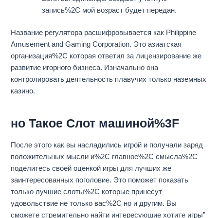
запись%2C мой возраст будет передан.
Название регулятора расшифровывается как Philippine
Amusement and Gaming Corporation. Это азиатская
организация%2C которая ответил за лицензирование же
развитие игорного бизнеса. Изначально она
контролировать деятельность плавучих только наземных
казино.
но Такое Слот машиной%3F
После этого как вы насладились игрой и получали заряд
положительных мысли и%2C главное%2C смысла%2C
поделитесь своей оценкой игры для лучших же
заинтересованных поголовие. Это поможет показать
только лучшие слоты%2C которые принесут
удовольствие не только вас%2C но и другим. Вы
сможете стремительно найти интересующие хотите игры”