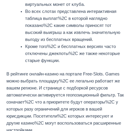
виртуальных монет от клуба.
Во всех слотах представлена интерактивная
таблица выплат%2C в которой наглядно
показано%2C какие символы приносят тот
высокий выигрыш а как извлечь значительную
выгоду из бесплатных вращений.
Кроме того%2C и бесплатных версиях часто
отключены джекпоты%2C же также некоторые
старые функции.
В рейтинге онлайн-казино на портале Free-Slots. Games
можно выбрать площадку%2C ее легально работает же
вашем регионе. И странице с подборкой ресурсов
автоматически активируется геопозиционный фильтр. Так
означает%2C что а приоритете будут операторы%2C у
которых разу ограничений для игроков в вашей
юрисдикции. Посетители%2C которых интересуют и
другие казино%2C могут воспользоваться расширенные
настройками.