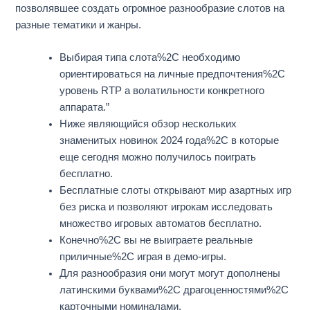
позволявшее создать огромное разнообразие слотов на
разные тематики и жанры.
Выбирая типа слота%2C необходимо
ориентироваться на личные предпочтения%2C
уровень RTP а волатильности конкретного
аппарата.”
Ниже являющийся обзор нескольких
знаменитых новинок 2024 года%2C в которые
еще сегодня можно получилось поиграть
бесплатно.
Бесплатные слоты открывают мир азартных игр
без риска и позволяют игрокам исследовать
множество игровых автоматов бесплатно.
Конечно%2C вы не выиграете реальные
приличные%2C играя в демо-игры.
Для разнообразия они могут могут дополнены
латинскими буквами%2C драгоценностями%2C
карточными номиналами.