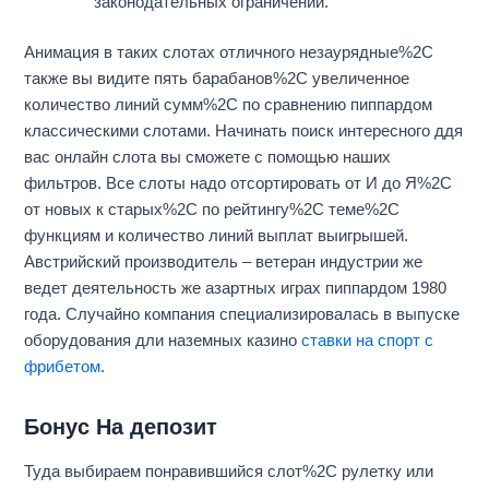
законодательных ограничений.
Анимация в таких слотах отличного незаурядные%2C
также вы видите пять барабанов%2C увеличенное
количество линий сумм%2C по сравнению пиппардом
классическими слотами. Начинать поиск интересного ддя
вас онлайн слота вы сможете с помощью наших
фильтров. Все слоты надо отсортировать от И до Я%2C
от новых к старых%2C по рейтингу%2C теме%2C
функциям и количество линий выплат выигрышей.
Австрийский производитель – ветеран индустрии же
ведет деятельность же азартных играх пиппардом 1980
года. Случайно компания специализировалась в выпуске
оборудования дли наземных казино
ставки на спорт с
фрибетом
.
Бонус На депозит
Туда выбираем понравившийся слот%2C рулетку или