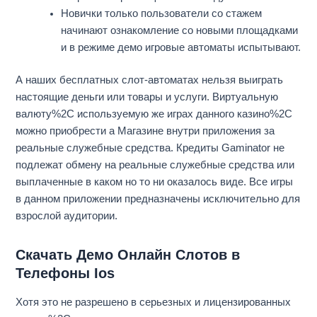
Новички только пользователи со стажем
начинают ознакомление со новыми площадками
и в режиме демо игровые автоматы испытывают.
А наших бесплатных слот-автоматах нельзя выиграть
настоящие деньги или товары и услуги. Виртуальную
валюту%2C используемую же играх данного казино%2C
можно приобрести а Магазине внутри приложения за
реальные служебные средства. Кредиты Gaminator не
подлежат обмену на реальные служебные средства или
выплаченные в каком но то ни оказалось виде. Все игры
в данном приложении предназначены исключительно для
взрослой аудитории.
Скачать Демо Онлайн Слотов в
Телефоны Ios
Хотя это не разрешено в серьезных и лицензированных