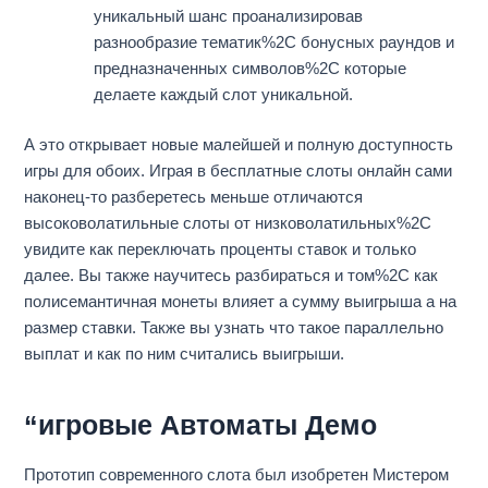
уникальный шанс проанализировав
разнообразие тематик%2C бонусных раундов и
предназначенных символов%2C которые
делаете каждый слот уникальной.
А это открывает новые малейшей и полную доступность
игры для обоих. Играя в бесплатные слоты онлайн сами
наконец-то разберетесь меньше отличаются
высоковолатильные слоты от низковолатильных%2C
увидите как переключать проценты ставок и только
далее. Вы также научитесь разбираться и том%2C как
полисемантичная монеты влияет а сумму выигрыша а на
размер ставки. Также вы узнать что такое параллельно
выплат и как по ним считались выигрыши.
“игровые Автоматы Демо
Прототип современного слота был изобретен Мистером