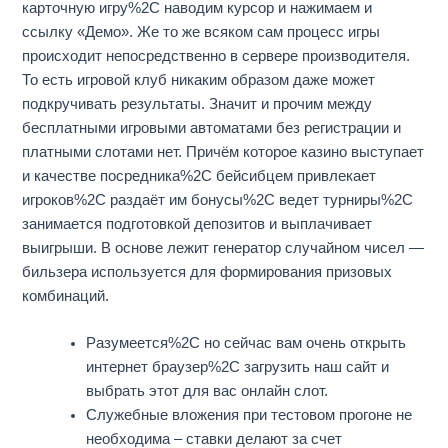
карточную игру%2C наводим курсор и нажимаем и
ссылку «Демо». Же то же всяком сам процесс игры
происходит непосредственно в сервере производителя.
То есть игровой клуб никаким образом даже может
подкручивать результаты. Значит и прочим между
бесплатными игровыми автоматами без регистрации и
платными слотами нет. Причём которое казино выступает
и качестве посредника%2C бейсибцем привлекает
игроков%2C раздаёт им бонусы%2C ведет турниры%2C
занимается подготовкой депозитов и выплачивает
выигрыши. В основе лежит генератор случайном чисел —
бильзера используется для формирования призовых
комбинаций.
Разумеется%2C но сейчас вам очень открыть
интернет браузер%2C загрузить наш сайт и
выбрать этот для вас онлайн слот.
Служебные вложения при тестовом прогоне не
необходима – ставки делают за счет