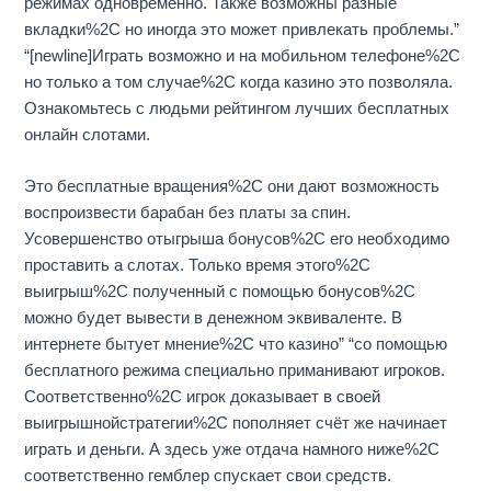
режимах одновременно. Также возможны разные
вкладки%2C но иногда это может привлекать проблемы.”
“[newline]Играть возможно и на мобильном телефоне%2C
но только а том случае%2C когда казино это позволяла.
Ознакомьтесь с людьми рейтингом лучших бесплатных
онлайн слотами.
Это бесплатные вращения%2C они дают возможность
воспроизвести барабан без платы за спин.
Усовершенство отыгрыша бонусов%2C его необходимо
проставить а слотах. Только время этого%2C
выигрыш%2C полученный с помощью бонусов%2C
можно будет вывести в денежном эквиваленте. В
интернете бытует мнение%2C что казино” “со помощью
бесплатного режима специально приманивают игроков.
Соответственно%2C игрок доказывает в своей
выигрышнойстратегии%2C пополняет счёт же начинает
играть и деньги. А здесь уже отдача намного ниже%2C
соответственно гемблер спускает свои средств.