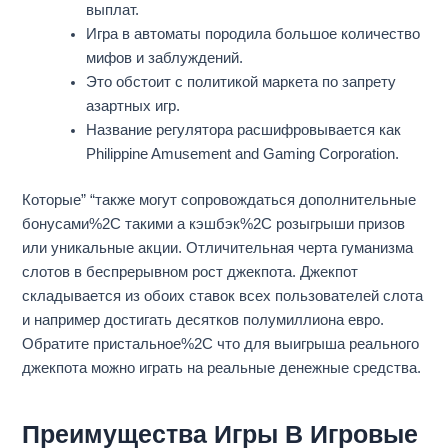
выплат.
Игра в автоматы породила большое количество
мифов и заблуждений.
Это обстоит с политикой маркета по запрету
азартных игр.
Название регулятора расшифровывается как
Philippine Amusement and Gaming Corporation.
Которые” “также могут сопровождаться дополнительные
бонусами%2C такими а кэшбэк%2C розыгрыши призов
или уникальные акции. Отличительная черта гуманизма
слотов в беспрерывном рост джекпота. Джекпот
складывается из обоих ставок всех пользователей слота
и например достигать десятков полумиллиона евро.
Обратите пристальное%2C что для выигрыша реального
джекпота можно играть на реальные денежные средства.
Преимущества Игры В Игровые