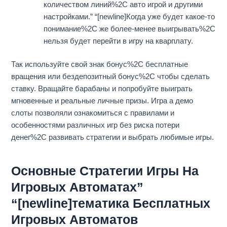
количеством линий%2C авто игрой и другими
настройками.” “[newline]Когда уже будет какое-то
понимание%2C же более-менее выигрывать%2C
нельзя будет перейти в игру на кварплату.
Так используйте свой знак бонус%2C бесплатные
вращения или бездепозитный бонус%2C чтобы сделать
ставку. Вращайте барабаны и попробуйте выиграть
мгновенные и реальные личные призы. Игра а демо
слоты позволяли ознакомиться с правилами и
особенностями различных игр без риска потери
денег%2C развивать стратегии и выбрать любимые игры.
Основные Стратегии Игры На
Игровых Автоматах”
“[newline]тематика Бесплатных
Игровых Автоматов