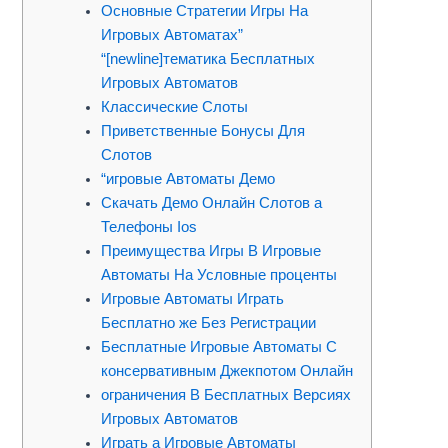
Основные Стратегии Игры На
Игровых Автоматах”
“[newline]тематика Бесплатных
Игровых Автоматов
Классические Слоты
Приветственные Бонусы Для
Слотов
“игровые Автоматы Демо
Скачать Демо Онлайн Слотов а
Телефоны Ios
Преимущества Игры В Игровые
Автоматы На Условные проценты
Игровые Автоматы Играть
Бесплатно же Без Регистрации
Бесплатные Игровые Автоматы С
консервативным Джекпотом Онлайн
ограничения В Бесплатных Версиях
Игровых Автоматов
Играть а Игровые Автоматы