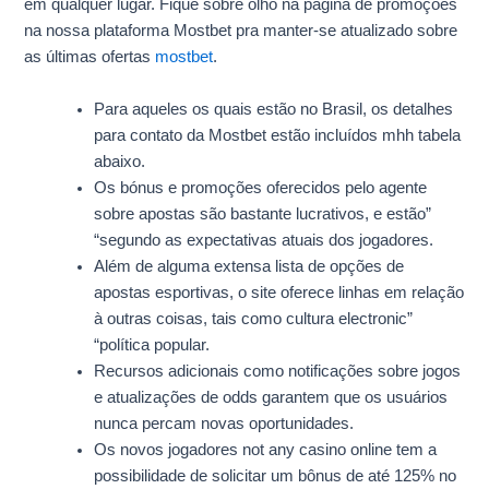
em qualquer lugar. Fique sobre olho na página de promoções
na nossa plataforma Mostbet pra manter-se atualizado sobre
as últimas ofertas
mostbet
.
Para aqueles os quais estão no Brasil, os detalhes
para contato da Mostbet estão incluídos mhh tabela
abaixo.
Os bónus e promoções oferecidos pelo agente
sobre apostas são bastante lucrativos, e estão”
“segundo as expectativas atuais dos jogadores.
Além de alguma extensa lista de opções de
apostas esportivas, o site oferece linhas em relação
à outras coisas, tais como cultura electronic”
“política popular.
Recursos adicionais como notificações sobre jogos
e atualizações de odds garantem que os usuários
nunca percam novas oportunidades.
Os novos jogadores not any casino online tem a
possibilidade de solicitar um bônus de até 125% no