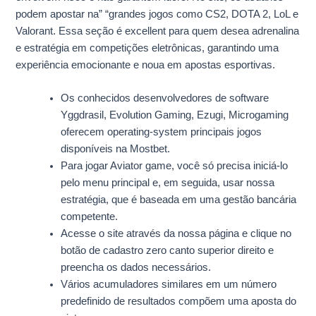
podem apostar na” “grandes jogos como CS2, DOTA 2, LoL e
Valorant. Essa seção é excellent para quem desea adrenalina
e estratégia em competições eletrônicas, garantindo uma
experiência emocionante e noua em apostas esportivas.
Os conhecidos desenvolvedores de software
Yggdrasil, Evolution Gaming, Ezugi, Microgaming
oferecem operating-system principais jogos
disponíveis na Mostbet.
Para jogar Aviator game, você só precisa iniciá-lo
pelo menu principal e, em seguida, usar nossa
estratégia, que é baseada em uma gestão bancária
competente.
Acesse o site através da nossa página e clique no
botão de cadastro zero canto superior direito e
preencha os dados necessários.
Vários acumuladores similares em um número
predefinido de resultados compõem uma aposta do