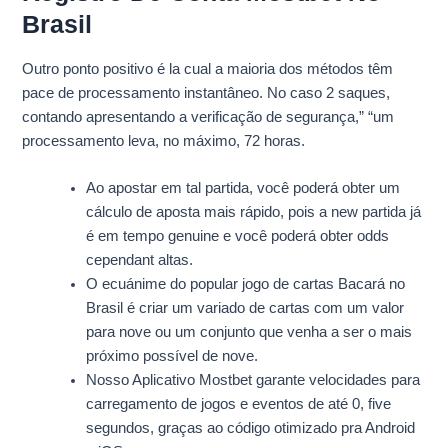
Brasil
Outro ponto positivo é la cual a maioria dos métodos têm
pace de processamento instantâneo. No caso 2 saques,
contando apresentando a verificação de segurança,” “um
processamento leva, no máximo, 72 horas.
Ao apostar em tal partida, você poderá obter um
cálculo de aposta mais rápido, pois a new partida já
é em tempo genuine e você poderá obter odds
cependant altas.
O ecuánime do popular jogo de cartas Bacará no
Brasil é criar um variado de cartas com um valor
para nove ou um conjunto que venha a ser o mais
próximo possível de nove.
Nosso Aplicativo Mostbet garante velocidades para
carregamento de jogos e eventos de até 0, five
segundos, graças ao código otimizado pra Android