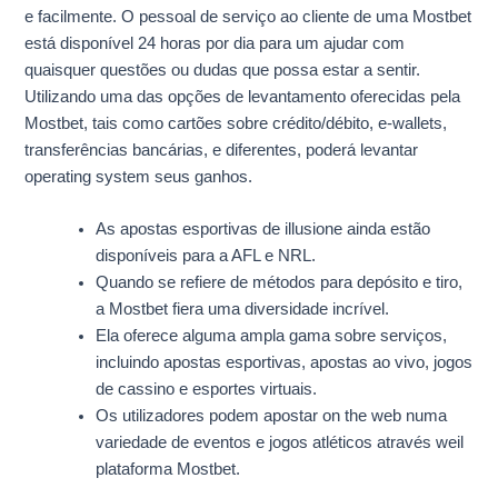
e facilmente. O pessoal de serviço ao cliente de uma Mostbet
está disponível 24 horas por dia para um ajudar com
quaisquer questões ou dudas que possa estar a sentir.
Utilizando uma das opções de levantamento oferecidas pela
Mostbet, tais como cartões sobre crédito/débito, e-wallets,
transferências bancárias, e diferentes, poderá levantar
operating system seus ganhos.
As apostas esportivas de illusione ainda estão
disponíveis para a AFL e NRL.
Quando se refiere de métodos para depósito e tiro,
a Mostbet fiera uma diversidade incrível.
Ela oferece alguma ampla gama sobre serviços,
incluindo apostas esportivas, apostas ao vivo, jogos
de cassino e esportes virtuais.
Os utilizadores podem apostar on the web numa
variedade de eventos e jogos atléticos através weil
plataforma Mostbet.