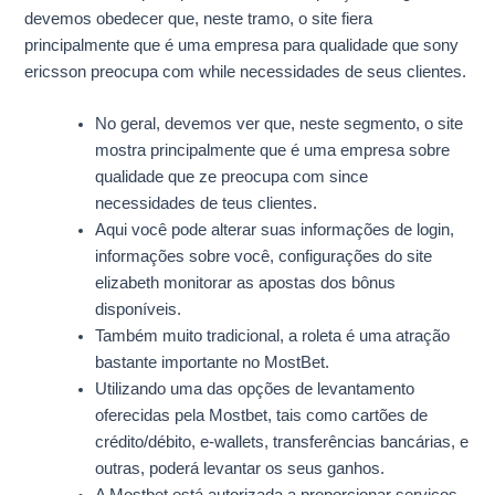
devemos obedecer que, neste tramo, o site fiera
principalmente que é uma empresa para qualidade que sony
ericsson preocupa com while necessidades de seus clientes.
No geral, devemos ver que, neste segmento, o site
mostra principalmente que é uma empresa sobre
qualidade que ze preocupa com since
necessidades de teus clientes.
Aqui você pode alterar suas informações de login,
informações sobre você, configurações do site
elizabeth monitorar as apostas dos bônus
disponíveis.
Também muito tradicional, a roleta é uma atração
bastante importante no MostBet.
Utilizando uma das opções de levantamento
oferecidas pela Mostbet, tais como cartões de
crédito/débito, e-wallets, transferências bancárias, e
outras, poderá levantar os seus ganhos.
A Mostbet está autorizada a proporcionar serviços