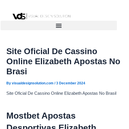
Skip
to
content
Site Oficial De Cassino
Online Elizabeth Apostas No
Brasi
By
visualdesignsolution.com
/
3 December 2024
Site Oficial De Cassino Online Elizabeth Apostas No Brasil
Mostbet Apostas
Desportivas Elizabeth