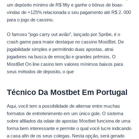
um depósito mínimo de R$ fifty e ganhe o bônus de boas-
vindas de +125% relacionada o seu pagamento até R$ 2. 000
para o jogo de cassino.
O famoso “jogo carry out avião”, lançado por Spribe, é o
crash game para maior destaque no cassino MostBet. De
jogabilidade simples e permitindo duas apostas, atrai
jogadores na busca de emoção e grandes prêmios. O
MostBet On line casino tem valores mínimos baixos para
seus métodos de deposito, o que
Técnico Da Mostbet Em Portugal
Aqui, você tem a possibilidade de alternar entre muchas
formatos de entretenimento em um único gole. O sistema
sobre afiliados da odaie de apostas Mostbet funciona de uma
forma bem interessante e permite o qual você lucre indicando
a casa afin de os seus colegas. Nesta opção, será gerado