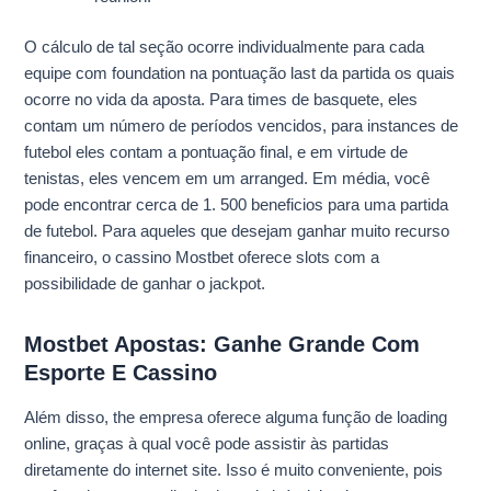
O cálculo de tal seção ocorre individualmente para cada
equipe com foundation na pontuação last da partida os quais
ocorre no vida da aposta. Para times de basquete, eles
contam um número de períodos vencidos, para instances de
futebol eles contam a pontuação final, e em virtude de
tenistas, eles vencem em um arranged. Em média, você
pode encontrar cerca de 1. 500 beneficios para uma partida
de futebol. Para aqueles que desejam ganhar muito recurso
financeiro, o cassino Mostbet oferece slots com a
possibilidade de ganhar o jackpot.
Mostbet Apostas: Ganhe Grande Com
Esporte E Cassino
Além disso, the empresa oferece alguma função de loading
online, graças à qual você pode assistir às partidas
diretamente do internet site. Isso é muito conveniente, pois