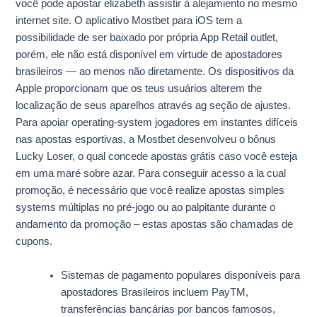
você pode apostar elizabeth assistir à alejamiento no mesmo
internet site. O aplicativo Mostbet para iOS tem a
possibilidade de ser baixado por própria App Retail outlet,
porém, ele não está disponível em virtude de apostadores
brasileiros — ao menos não diretamente. Os dispositivos da
Apple proporcionam que os teus usuários alterem the
localização de seus aparelhos através ag seção de ajustes.
Para apoiar operating-system jogadores em instantes difíceis
nas apostas esportivas, a Mostbet desenvolveu o bônus
Lucky Loser, o qual concede apostas grátis caso você esteja
em uma maré sobre azar. Para conseguir acesso a la cual
promoção, é necessário que você realize apostas simples
systems múltiplas no pré-jogo ou ao palpitante durante o
andamento da promoção – estas apostas são chamadas de
cupons.
Sistemas de pagamento populares disponíveis para
apostadores Brasileiros incluem PayTM,
transferências bancárias por bancos famosos,