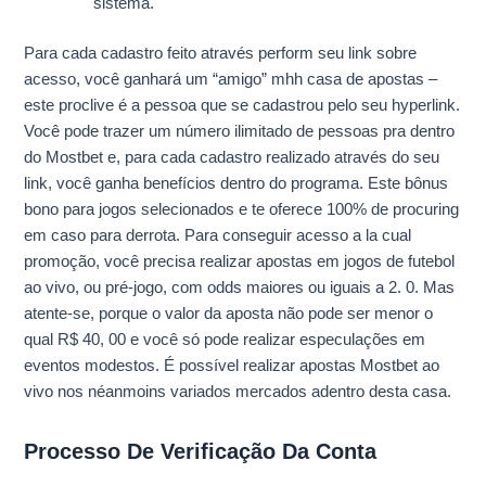
sistema.
Para cada cadastro feito através perform seu link sobre
acesso, você ganhará um “amigo” mhh casa de apostas –
este proclive é a pessoa que se cadastrou pelo seu hyperlink.
Você pode trazer um número ilimitado de pessoas pra dentro
do Mostbet e, para cada cadastro realizado através do seu
link, você ganha benefícios dentro do programa. Este bônus
bono para jogos selecionados e te oferece 100% de procuring
em caso para derrota. Para conseguir acesso a la cual
promoção, você precisa realizar apostas em jogos de futebol
ao vivo, ou pré-jogo, com odds maiores ou iguais a 2. 0. Mas
atente-se, porque o valor da aposta não pode ser menor o
qual R$ 40, 00 e você só pode realizar especulações em
eventos modestos. É possível realizar apostas Mostbet ao
vivo nos néanmoins variados mercados adentro desta casa.
Processo De Verificação Da Conta