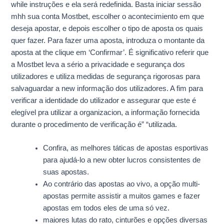
while instruções e ela será redefinida. Basta iniciar sessão
mhh sua conta Mostbet, escolher o acontecimiento em que
deseja apostar, e depois escolher o tipo de aposta os quais
quer fazer. Para fazer uma aposta, introduza o montante da
aposta at the clique em ‘Confirmar’. É significativo referir que
a Mostbet leva a sério a privacidade e segurança dos
utilizadores e utiliza medidas de segurança rigorosas para
salvaguardar a new informação dos utilizadores. A fim para
verificar a identidade do utilizador e assegurar que este é
elegível pra utilizar a organizacion, a informação fornecida
durante o procedimento de verificação é” “utilizada.
Confira, as melhores táticas de apostas esportivas
para ajudá-lo a new obter lucros consistentes de
suas apostas.
Ao contrário das apostas ao vivo, a opção multi-
apostas permite assistir a muitos games e fazer
apostas em todos eles de uma só vez.
maiores lutas do rato, cinturões e opções diversas