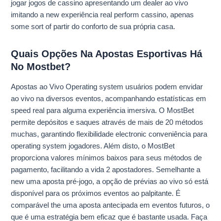
jogar jogos de cassino apresentando um dealer ao vivo
imitando a new experiência real perform cassino, apenas
some sort of partir do conforto de sua própria casa.
Quais Opções Na Apostas Esportivas Há
No Mostbet?
Apostas ao Vivo Operating system usuários podem envidar
ao vivo na diversos eventos, acompanhando estatísticas em
speed real para alguma experiência imersiva. O MostBet
permite depósitos e saques através de mais de 20 métodos
muchas, garantindo flexibilidade electronic conveniência para
operating system jogadores. Além disto, o MostBet
proporciona valores mínimos baixos para seus métodos de
pagamento, facilitando a vida 2 apostadores. Semelhante a
new uma aposta pré-jogo, a opção de prévias ao vivo só está
disponível para os próximos eventos ao palpitante. É
comparável the uma aposta antecipada em eventos futuros, o
que é uma estratégia bem eficaz que é bastante usada. Faça