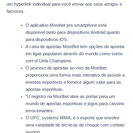
um hyperlink individual para você enviar aos seus amigos e
famosos.
O aplicativo Mostbet pra smartphone está
disponível tanto para dispositivos Android quanto
para dispositivos iOS.
A casa de apostas MostBet tem opções de apostar
em ligas populares através do mundo como some
sort of Uefa Champions
O proceso de apostas ao vivo da Mostbet
proporciona uma forma mais interativa de assistir a
eventos esportivos e fornece algum valor para as
apostas esportivas.
“U registro na Mostbet abre as portas para um
mundo de apostas esportivas e jogos para cassino
emocionantes.
O UFC, systems MMA, é o esporte que envolve
uma variedade de técnicas de choque com contato
reunion.