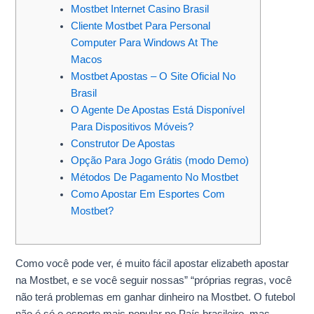
Mostbet Internet Casino Brasil
Cliente Mostbet Para Personal
Computer Para Windows At The
Macos
Mostbet Apostas – O Site Oficial No
Brasil
O Agente De Apostas Está Disponível
Para Dispositivos Móveis?
Construtor De Apostas
Opção Para Jogo Grátis (modo Demo)
Métodos De Pagamento No Mostbet
Como Apostar Em Esportes Com
Mostbet?
Como você pode ver, é muito fácil apostar elizabeth apostar
na Mostbet, e se você seguir nossas” “próprias regras, você
não terá problemas em ganhar dinheiro na Mostbet. O futebol