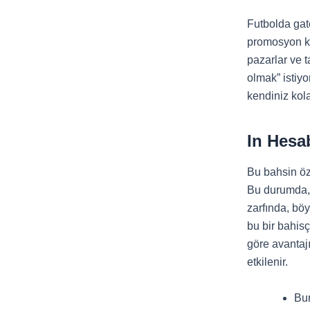
Futbolda gaté
promosyon ko
pazarlar ve t
olmak” istiyo
kendiniz kola
In Hesa
Bu bahsin özü
Bu durumda, i
zarfında, böyl
bu bir bahisçi
göre avantaj
etkilenir.
Bun