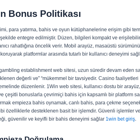
in Bonus Politikası
mi, para yatırma, bahis ve oyun kütüphanelerine erişim gibi teme
şekilde entegre edilmiştir. Düzen, bilgileri kompakt ve erişilebilir
anıcı rahatlığına öncelik verir. Mobil arayüz, masaüstü sürümün
i koruyarak platformlar arasında tutarlı bir kullanıcı deneyimi sağl
ambling establishment web sitesi, uzun süredir devam eden sa
eklenen değerli ve” “mükemmel bir tavsiyedir. Casino faaliyetleri 
melinde düzenlenir. 1Win web sitesi, kullanıcı dostu bir arayüz, 
e çeşitli bonuslarla çevrimiçi bahis için kapsamlı bir platform sağ
rmak empieza bahis oynamak, canlı bahis, para çekme seçenek
gibi özelliklerle desteklenen basit bir işlemdir. Güvenli işlemler v
ği, güvenilir ve keyifli bir bahis deneyimi sağlar
1win bet giriş
.
mpieza Doğrulama