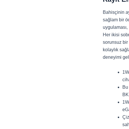
Bahisçinin ay
sağlam bir ö
uygulaması, 
Her ikisi sob
sorunsuz bir
kolaylık sağ
deneyimi geliş
1Wi
cih
Bu 
BK’
1Wi
eG
Çiz
sah