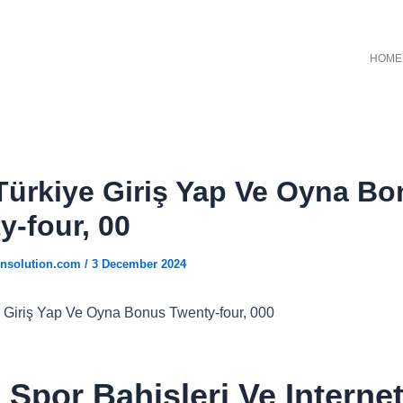
HOME
Türkiye Giriş Yap Ve Oyna B
y-four, 00
gnsolution.com
/
3 December 2024
 Giriş Yap Ve Oyna Bonus Twenty-four, 000
 Spor Bahisleri Ve Interne