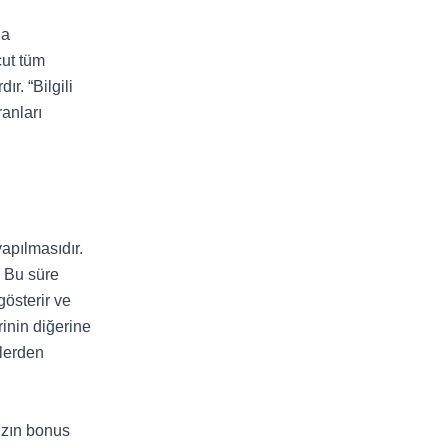
da
cut tüm
ır. “Bilgili
ranları
yapılmasıdır.
. Bu süre
 gösterir ve
irinin diğerine
rlerden
ızın bonus