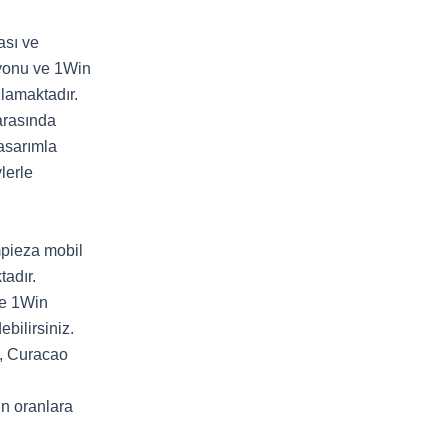
ası ve
iyonu ve 1Win
lamaktadır.
 arasında
tasarımla
lerle
mpieza mobil
tadır.
ve 1Win
bilirsiniz.
ı, Curacao
kin oranlara