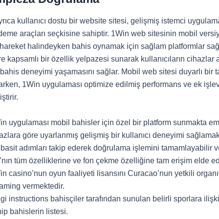
rıca kullanıcı dostu bir website sitesi, gelişmiş istemci uygulam
deme araçları seçkisine sahiptir. 1Win web sitesinin mobil vers
hareket halindeyken bahis oynamak için sağlam platformlar sağ
re kapsamlı bir özellik yelpazesi sunarak kullanıcıların cihazlar
 bahis deneyimi yaşamasını sağlar. Mobil web sitesi duyarlı bir 
larken, 1Win uygulaması optimize edilmiş performans ve ek işlev
tirir.
n uygulaması mobil bahisler için özel bir platform sunmakta e
azlara göre uyarlanmış gelişmiş bir kullanıcı deneyimi sağlamak
basit adımları takip ederek doğrulama işlemini tamamlayabilir 
nın tüm özelliklerine ve fon çekme özelliğine tam erişim elde ede
n casino’nun oyun faaliyeti lisansını Curacao’nun yetkili organ
aming vermektedir.
gi instructions bahisçiler tarafından sunulan belirli sporlara iliş
ip bahislerin listesi.