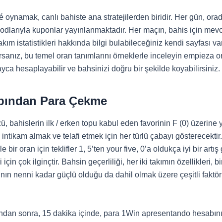
 oynamak, canlı bahiste ana stratejilerden biridir. Her gün, ora
dlarıyla kuponlar yayınlanmaktadır. Her maçın, bahis için mev
akım istatistikleri hakkında bilgi bulabileceğiniz kendi sayfası vard
rsanız, bu temel oran tanımlarını örneklerle inceleyin empieza o
yca hesaplayabilir ve bahsinizi doğru bir şekilde koyabilirsiniz.
bından Para Çekme
, bahislerin ilk / erken topu kabul eden favorinin F (0) üzerine 
ntikam almak ve telafi etmek için her türlü çabayı gösterecektir
e bir oran için teklifler 1, 5’ten your five, 0’a oldukça iyi bir artış
 için çok ilginçtir. Bahsin geçerliliği, her iki takımın özellikleri, b
ının nenni kadar güçlü olduğu da dahil olmak üzere çeşitli faktö
dan sonra, 15 dakika içinde, para 1Win apresentando hesabın