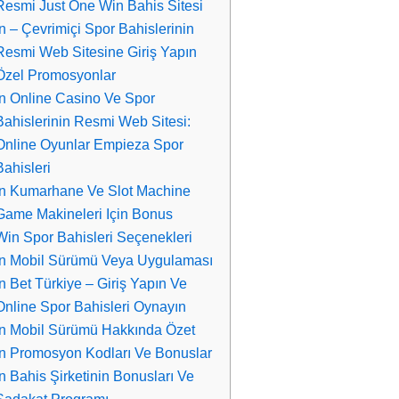
Resmi Just One Win Bahis Sitesi
In – Çevrimiçi Spor Bahislerinin
Resmi Web Sitesine Giriş Yapın
Özel Promosyonlar
In Online Casino Ve Spor
Bahislerinin Resmi Web Sitesi:
Online Oyunlar Empieza Spor
Bahisleri
In Kumarhane Ve Slot Machine
Game Makineleri Için Bonus
Win Spor Bahisleri Seçenekleri
In Mobil Sürümü Veya Uygulaması
In Bet Türkiye – Giriş Yapın Ve
Online Spor Bahisleri Oynayın
In Mobil Sürümü Hakkında Özet
In Promosyon Kodları Ve Bonuslar
In Bahis Şirketinin Bonusları Ve