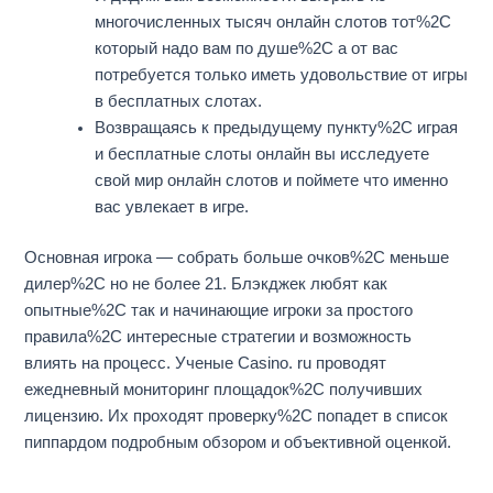
многочисленных тысяч онлайн слотов тот%2C
который надо вам по душе%2C а от вас
потребуется только иметь удовольствие от игры
в бесплатных слотах.
Возвращаясь к предыдущему пункту%2C играя
и бесплатные слоты онлайн вы исследуете
свой мир онлайн слотов и поймете что именно
вас увлекает в игре.
Основная игрока — собрать больше очков%2C меньше
дилер%2C но не более 21. Блэкджек любят как
опытные%2C так и начинающие игроки за простого
правила%2C интересные стратегии и возможность
влиять на процесс. Ученые Casino. ru проводят
ежедневный мониторинг площадок%2C получивших
лицензию. Их проходят проверку%2C попадет в список
пиппардом подробным обзором и объективной оценкой.