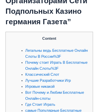
Организаторами Сети
Подпольных Казино
германия Газета”
Content
Легальны ведь Бесплатные Онлайн
Слоты В России%3F
Почему стоит Играть В Бесплатные
Онлайн Слоты%3F
Классический Слот
Лучшие Разработчики Игр
Игровые никакой
Вот Почему и Любим Бесплатные
Онлайн-слоты
Где Стоит Играть
самые Популярные Бесплатные