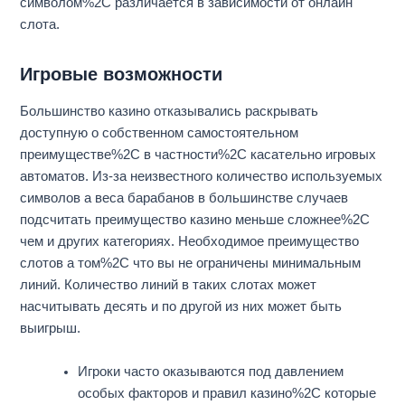
символом%2C различается в зависимости от онлайн
слота.
Игровые возможности
Большинство казино отказывались раскрывать
доступную о собственном самостоятельном
преимуществе%2C в частности%2C касательно игровых
автоматов. Из-за неизвестного количество используемых
символов а веса барабанов в большинстве случаев
подсчитать преимущество казино меньше сложнее%2C
чем и других категориях. Необходимое преимущество
слотов а том%2C что вы не ограничены минимальным
линий. Количество линий в таких слотах может
насчитывать десять и по другой из них может быть
выигрыш.
Игроки часто оказываются под давлением
особых факторов и правил казино%2C которые