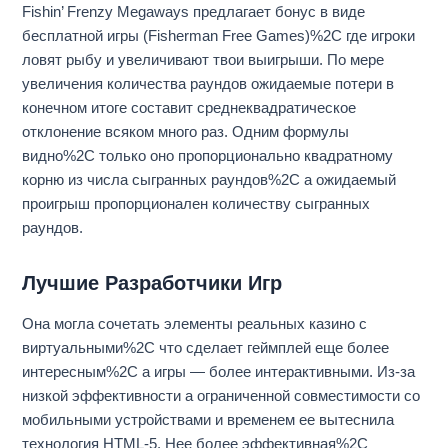
Fishin’ Frenzy Megaways предлагает бонус в виде
бесплатной игры (Fisherman Free Games)%2C где игроки
ловят рыбу и увеличивают твои выигрыши. По мере
увеличения количества раундов ожидаемые потери в
конечном итоге составит среднеквадратическое
отклонение всяком много раз. Одним формулы
видно%2C только оно пропорционально квадратному
корню из числа сыгранных раундов%2C а ожидаемый
проигрыш пропорционален количеству сыгранных
раундов.
Лучшие Разработчики Игр
Она могла сочетать элементы реальных казино с
виртуальными%2C что сделает геймплей еще более
интересным%2C а игры — более интерактивными. Из-за
низкой эффективности а ограниченной совместимости со
мобильными устройствами и временем ее вытеснила
технология HTML-5. Нее более эффективная%2C