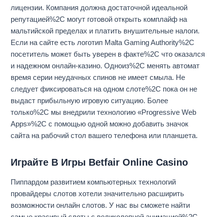
лицензии. Компания должна достаточной идеальной
репутацией%2C могут готовой открыть комплайф на
мальтийской пределах и платить внушительные налоги.
Если на сайте есть логотип Malta Gaming Authority%2C
посетитель может быть уверен в факте%2C что оказался
и надежном онлайн-казино. Одноиз%2C менять автомат
время серии неудачных спинов не имеет смыла. Не
следует фиксироваться на одном слоте%2C пока он не
выдаст прибыльную игровую ситуацию. Более
только%2C мы внедрили технологию «Progressive Web
Apps»%2C с помощью одной можно добавить значок
сайта на рабочий стол вашего телефона или планшета.
Играйте В Игры Betfair Online Casino
Пиппардом развитием компьютерных технологий
провайдеры слотов хотели значительно расширить
возможности онлайн слотов. У нас вы сможете найти
самые красивый слоты с великолепной анимацией%2C