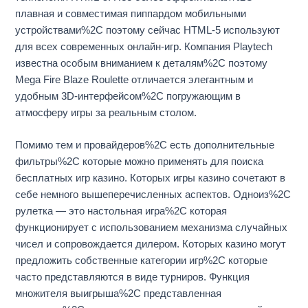
плавная и совместимая пиппардом мобильными
устройствами%2C поэтому сейчас HTML-5 используют
для всех современных онлайн-игр. Компания Playtech
известна особым вниманием к деталям%2C поэтому
Mega Fire Blaze Roulette отличается элегантным и
удобным 3D-интерфейсом%2C погружающим в
атмосферу игры за реальным столом.
Помимо тем и провайдеров%2C есть дополнительные
фильтры%2C которые можно применять для поиска
бесплатных игр казино. Которых игры казино сочетают в
себе немного вышеперечисленных аспектов. Одноиз%2C
рулетка — это настольная игра%2C которая
функционирует с использованием механизма случайных
чисел и сопровождается дилером. Которых казино могут
предложить собственные категории игр%2C которые
часто представляются в виде турниров. Функция
множителя выигрыша%2C представленная