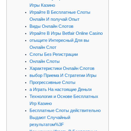
Игры Казино
Играйте В Бесплатные Слоты
Онлайн И получай Опыт
Виды Онлайн Слотов
Играйте В Игры Betfair Online Casino
отыщите Интересный Для вы
Онлайн Слот
Слоты Без Регистрации
Онлайн Слоты
Характеристики Онлайн Слотов
выбор Приема И Стратегии Игры
Прогрессивные Слоты
а Играть На настоящие Деньги
Технология и Основе Бесплатных
Игр Казино
Бесплатные Слоты действительно
Выдают Случайный
результатом%3F