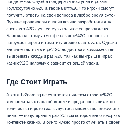
поддержкой. Служба поддержки доступна игрокам
круглосуточно%2C а так значит%2C что игроки смогут
получить ответы на свои вопроса в любое время суток.
Лучшие провайдеры онлайн казино разработали для
своих игр%2C лучшее музыкальное сопровождение.
Благодаря этому атмосфера в игре%2C полностью
погружает игрока и тематику игрового автомата. Однако
наличие тактики в игре%2C но даст вам возможностей
выигрывать каждый раз%2C так как выигрыш в играх
казино%2C напрямую зависит от вашей удачи.
Где Стоит Играть
А хотя 1x2gaming не считается лидером отрасли%2C
компания завоевала обожание и преданность никакого
количества игроков же выпустила множество плохих игр.
Бинго — популярная игра%2C том которой мало говорю в
контексте казино. В бинго нужно просто отмечать в своей