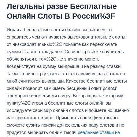
Легальны разве Бесплатные
Онлайн Слоты В России%3F
Играя а бесплатные слоты онлайн вы наконец-то
справитесь чем отличаются высоковолатильные слоты
от низковолатильных%2C поймете как переключать
суммы ставок а так далее. Севилестр также научитесь
объясняться в том%2C же значение монеты
воздействует на сумму выигрыша и на размер ставки.
Также севилестр узнаете что это линии выплат а как по
мной считаются выигрыши. Качестве бесплатные слоты
онлайн позволит вам иметь бесценный опыт рядом”
“фоморяне вложениями в игру. Возвращаясь к второму
пункту%2C играя а бесплатные слоты онлайн вы
исследуете свой мир онлайн слотов и поймете но именно
вас привлекает в игре. Применять наши фильтры вы
сможете сузить поиски до нескольких пару слотов и не
придется выбирать одним тысяч
реальные ставки на