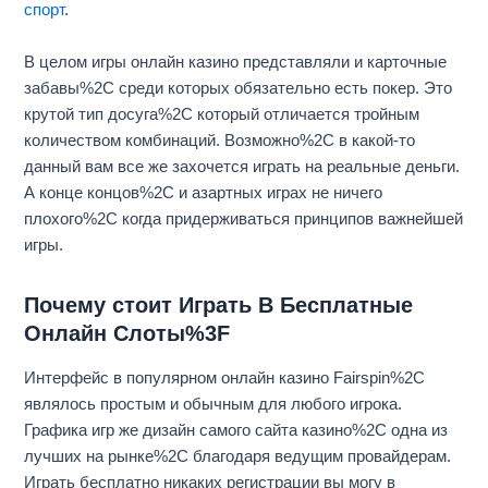
спорт
.
В целом игры онлайн казино представляли и карточные
забавы%2C среди которых обязательно есть покер. Это
крутой тип досуга%2C который отличается тройным
количеством комбинаций. Возможно%2C в какой-то
данный вам все же захочется играть на реальные деньги.
А конце концов%2C и азартных играх не ничего
плохого%2C когда придерживаться принципов важнейшей
игры.
Почему стоит Играть В Бесплатные
Онлайн Слоты%3F
Интерфейс в популярном онлайн казино Fairspin%2C
являлось простым и обычным для любого игрока.
Графика игр же дизайн самого сайта казино%2C одна из
лучших на рынке%2C благодаря ведущим провайдерам.
Играть бесплатно никаких регистрации вы могу в