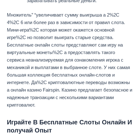
зарабатывать реальные деньги.
Множитель” “увеличивает сумму выигрыша а 2%2C
4%2C 6 или более раз в зависимости от правил слота.
Мини-игра%2C которая может окажется основной
игре%2C но позволит выиграть старые средства.
Бесплатные онлайн слоты представляют сам игру на
виртуальные монеты%2C а предоставлять такого
сервиса неанализируемая для ознакомления игрока с
механикой и выплатами в выбранное слоте. У них самая
большая коллекция бесплатных онлайн-слотов и
интернете. Да%2C криптовалютные переводы возможны
а онлайн казино Fairspin. Казино предлагает безопасное и
надежные транзакции с несколькими вариантами
криптовалют.
Играйте В Бесплатные Слоты Онлайн И
получай Опыт