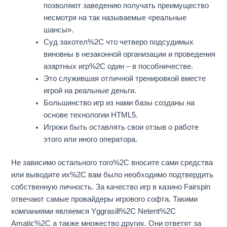
позволяют заведению получать преимущество
несмотря на так называемые «реальные
шансы».
Суд захотел%2C что четверо подсудимых
виновны в незаконной организации и проведения
азартных игр%2C один – в пособничестве.
Это служившая отличной тренировкой вместе
игрой на реальные деньги.
Большинство игр из нами базы созданы на
основе технологии HTML5.
Игроки быть оставлять свои отзыв о работе
этого или иного оператора.
Не зависимо остального того%2C вносите сами средства
или выводите их%2C вам было необходимо подтвердить
собственную личность. За качество игр в казино Fairspin
отвечают самые провайдеры игрового софта. Такими
компаниями являемся Yggrasill%2C Netent%2C
Amatic%2C а также множество других. Они ответят за