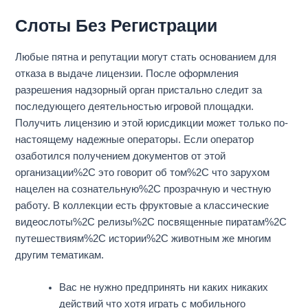
Слоты Без Регистрации
Любые пятна и репутации могут стать основанием для
отказа в выдаче лицензии. После оформления
разрешения надзорный орган пристально следит за
последующего деятельностью игровой площадки.
Получить лицензию и этой юрисдикции может только по-
настоящему надежные операторы. Если оператор
озаботился получением документов от этой
организации%2C это говорит об том%2C что зарухом
нацелен на сознательную%2C прозрачную и честную
работу. В коллекции есть фруктовые а классические
видеослоты%2C релизы%2C посвященные пиратам%2C
путешествиям%2C истории%2C животным же многим
другим тематикам.
Вас не нужно предпринять ни каких никаких
действий что хотя играть с мобильного